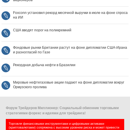
акционеров
Foxconn установил рекорд месячной выручки в июле на фоне спроса
на ИИ
США вводят порог на поликремний
Фондовые рынки Британии растут на фоне дипломатии США‑Ирана
и разногласий по Газе
Рекордная добыча нефти в Бразилии
Мировые нефтегазовые акции падают на фоне дипломатии вокруг
Ормузского пролива
Форум Трейдеров Миллионер: Социальный обменник торговыми
стратегиями форекс и идеями для трейдинга!
Торговля финансовыми инструментами и цифровыми активами
(криптовалютами) сопряжена с высоким уровнем риска и может привести