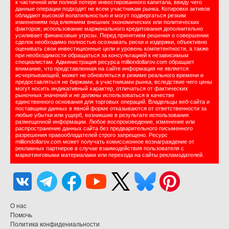
к частичной или полной потере инвестированного капитала, ввиду чего
данные операции подходят не всем участникам рынка. Котировки активов
обладают высокой волатильностью и могут подвергаться резким
изменениям под влиянием внешних экономических или политических
факторов; использование маржинального кредитования дополнительно
усиливает финансовые угрозы. Перед принятием решения о совершении
сделок необходимо полностью осознавать риски и издержки, объективно
оценивать свои инвестиционные цели и уровень компетентности, а также
при необходимости обращаться за консультацией к независимым
специалистам. Администрация ресурса milliondollarov.com обращает
внимание, что представленная на сайте информация не является
исчерпывающей, может не обновляться в режиме реального времени и
предоставляться не биржами, а участниками рынка, вследствие чего цены
могут носить индикативный характер, отличаться от фактических
рыночных значений и не должны использоваться в качестве
единственного основания для торговых операций. Владельцы веб-сайта и
поставщики данных в явной форме отказываются от ответственности за
любые убытки или ущерб, возникшие в результате использования
размещенной информации. Любое воспроизведение, изменение или
распространение данных сайта без предварительного письменного
разрешения правообладателей строго запрещено. Ресурс
milliondollarov.com может получать комиссионное вознаграждение от
рекламных партнеров в случае взаимодействия пользователя с
маркетинговыми материалами или перехода на сайты рекламодателей.
О нас
Помочь
Политика конфидениальности