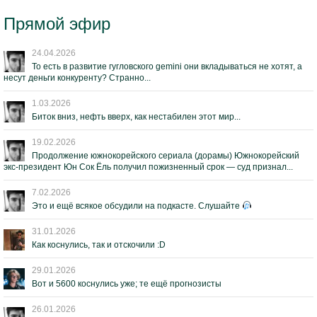
Прямой эфир
24.04.2026
То есть в развитие гугловского gemini они вкладываться не хотят, а
несут деньги конкуренту? Странно...
1.03.2026
Биток вниз, нефть вверх, как нестабилен этот мир...
19.02.2026
Продолжение южнокорейского сериала (дорамы) Южнокорейский
экс-президент Юн Сок Ёль получил пожизненный срок — суд признал...
7.02.2026
Это и ещё всякое обсудили на подкасте. Слушайте
31.01.2026
Как коснулись, так и отскочили :D
29.01.2026
Вот и 5600 коснулись уже; те ещё прогнозисты
26.01.2026