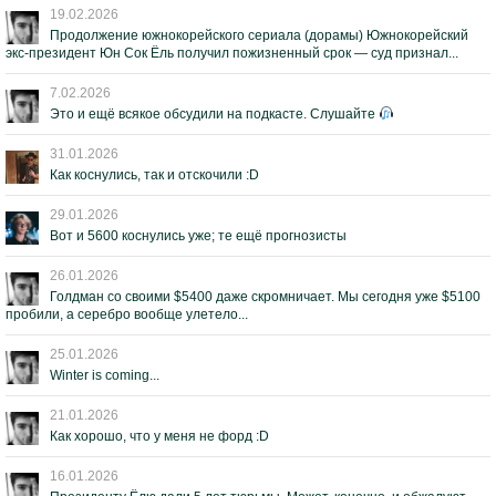
19.02.2026
Продолжение южнокорейского сериала (дорамы) Южнокорейский
экс-президент Юн Сок Ёль получил пожизненный срок — суд признал...
7.02.2026
Это и ещё всякое обсудили на подкасте. Слушайте
31.01.2026
Как коснулись, так и отскочили :D
29.01.2026
Вот и 5600 коснулись уже; те ещё прогнозисты
26.01.2026
Голдман со своими $5400 даже скромничает. Мы сегодня уже $5100
пробили, а серебро вообще улетело...
25.01.2026
Winter is coming...
21.01.2026
Как хорошо, что у меня не форд :D
16.01.2026