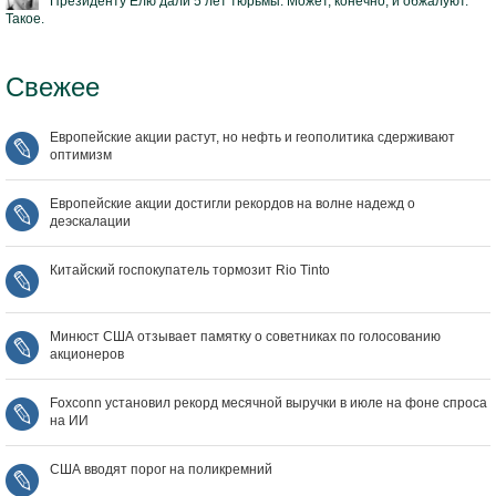
Президенту Ёлю дали 5 лет тюрьмы. Может, конечно, и обжалуют.
Такое.
Свежее
Европейские акции растут, но нефть и геополитика сдерживают
оптимизм
Европейские акции достигли рекордов на волне надежд о
деэскалации
Китайский госпокупатель тормозит Rio Tinto
Минюст США отзывает памятку о советниках по голосованию
акционеров
Foxconn установил рекорд месячной выручки в июле на фоне спроса
на ИИ
США вводят порог на поликремний