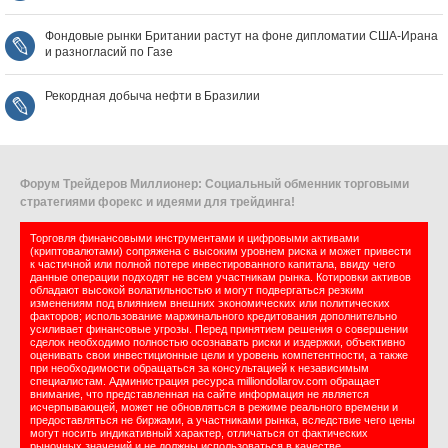
Фондовые рынки Британии растут на фоне дипломатии США‑Ирана
и разногласий по Газе
Рекордная добыча нефти в Бразилии
Форум Трейдеров Миллионер: Социальный обменник торговыми
стратегиями форекс и идеями для трейдинга!
Торговля финансовыми инструментами и цифровыми активами
(криптовалютами) сопряжена с высоким уровнем риска и может привести
к частичной или полной потере инвестированного капитала, ввиду чего
данные операции подходят не всем участникам рынка. Котировки активов
обладают высокой волатильностью и могут подвергаться резким
изменениям под влиянием внешних экономических или политических
факторов; использование маржинального кредитования дополнительно
усиливает финансовые угрозы. Перед принятием решения о совершении
сделок необходимо полностью осознавать риски и издержки, объективно
оценивать свои инвестиционные цели и уровень компетентности, а также
при необходимости обращаться за консультацией к независимым
специалистам. Администрация ресурса milliondollarov.com обращает
внимание, что представленная на сайте информация не является
исчерпывающей, может не обновляться в режиме реального времени и
предоставляться не биржами, а участниками рынка, вследствие чего цены
могут носить индикативный характер, отличаться от фактических
рыночных значений и не должны использоваться в качестве