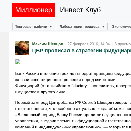
Миллионер
Инвест Клуб
Торговые графики
Лаборатория трейдера
Экономиче
Максим Шевцов
27 февраля 2016, 14:04
|
3 просмо
ЦБР прописал в стратегии фидуциа
Банк России в течение трех лет внедрит принципы фидуци
за свои инвестиционные решения перед клиентами.
Фидуциарий (от английского fiduciary – попечитель, пове
имуществом другого лица.
Первый зампред Центробанка РФ Сергей Швецов говорил в
ответственности, что особенно актуально, когда объемы п
«В плановый период Банку России предстоит существенны
управления, внедрив элементы фидуциарной ответственно
компаний и индивидуальных управляющих», — говорится в