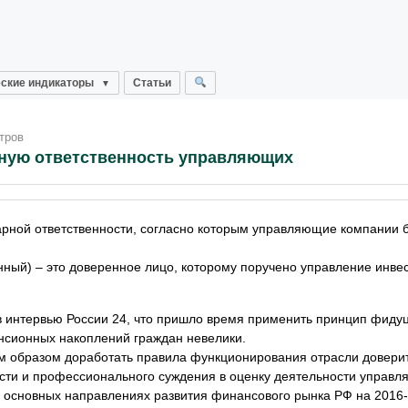
ские индикаторы
Статьи
тров
рную ответственность управляющих
арной ответственности, согласно которым управляющие компании б
ренный) – это доверенное лицо, которому поручено управление инв
 интервью России 24, что пришло время применить принцип фиду
енсионных накоплений граждан невелики.
м образом доработать правила функционирования отрасли довери
сти и профессионального суждения в оценку деятельности управ
 основных направлениях развития финансового рынка РФ на 2016-