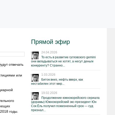
Прямой эфир
24.04.2026
То есть в развитие гугловского gemini
они вкладываться не хотят, а несут деньги
удут отвечать
конкуренту? Странно...
1.03.2026
естициями или
Биток вниз, нефть вверх, как
нестабилен этот мир...
циарной
19.02.2026
Продолжение южнокорейского сериала
тельного
(дорамы) Южнокорейский экс-президент Юн
ляющих
Сок Ёль получил пожизненный срок — суд
признал...
2018 годы.