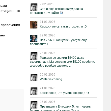
7.02.2026
вами
Это и ещё всякое обсудили на
вестиционных
подкасте. Слушайте
31.01.2026
 пресечения
Как коснулись, так и отскочили :D
ием
29.01.2026
Вот и 5600 коснулись уже; те ещё
прогнозисты
26.01.2026
Голдман со своими $5400 даже
скромничает. Мы сегодня уже $5100 пробили,
а серебро вообще улетело...
25.01.2026
Winter is coming...
21.01.2026
Как хорошо, что у меня не форд :D
16.01.2026
Президенту Ёлю дали 5 лет тюрьмы.
Может, конечно, и обжалуют. Такое.