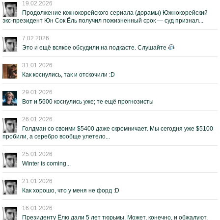
19.02.2026
Продолжение южнокорейского сериала (дорамы) Южнокорейский
экс-президент Юн Сок Ёль получил пожизненный срок — суд признал...
7.02.2026
Это и ещё всякое обсудили на подкасте. Слушайте
31.01.2026
Как коснулись, так и отскочили :D
29.01.2026
Вот и 5600 коснулись уже; те ещё прогнозисты
26.01.2026
Голдман со своими $5400 даже скромничает. Мы сегодня уже $5100
пробили, а серебро вообще улетело...
25.01.2026
Winter is coming...
21.01.2026
Как хорошо, что у меня не форд :D
16.01.2026
Президенту Ёлю дали 5 лет тюрьмы. Может, конечно, и обжалуют.