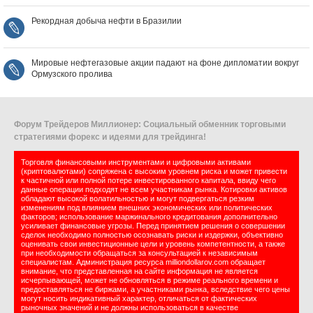
Рекордная добыча нефти в Бразилии
Мировые нефтегазовые акции падают на фоне дипломатии вокруг
Ормузского пролива
Форум Трейдеров Миллионер: Социальный обменник торговыми
стратегиями форекс и идеями для трейдинга!
Торговля финансовыми инструментами и цифровыми активами
(криптовалютами) сопряжена с высоким уровнем риска и может привести
к частичной или полной потере инвестированного капитала, ввиду чего
данные операции подходят не всем участникам рынка. Котировки активов
обладают высокой волатильностью и могут подвергаться резким
изменениям под влиянием внешних экономических или политических
факторов; использование маржинального кредитования дополнительно
усиливает финансовые угрозы. Перед принятием решения о совершении
сделок необходимо полностью осознавать риски и издержки, объективно
оценивать свои инвестиционные цели и уровень компетентности, а также
при необходимости обращаться за консультацией к независимым
специалистам. Администрация ресурса milliondollarov.com обращает
внимание, что представленная на сайте информация не является
исчерпывающей, может не обновляться в режиме реального времени и
предоставляться не биржами, а участниками рынка, вследствие чего цены
могут носить индикативный характер, отличаться от фактических
рыночных значений и не должны использоваться в качестве