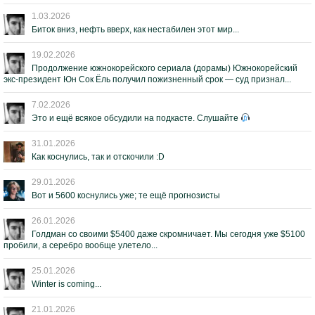
1.03.2026
Биток вниз, нефть вверх, как нестабилен этот мир...
19.02.2026
Продолжение южнокорейского сериала (дорамы) Южнокорейский
экс-президент Юн Сок Ёль получил пожизненный срок — суд признал...
7.02.2026
Это и ещё всякое обсудили на подкасте. Слушайте
31.01.2026
Как коснулись, так и отскочили :D
29.01.2026
Вот и 5600 коснулись уже; те ещё прогнозисты
26.01.2026
Голдман со своими $5400 даже скромничает. Мы сегодня уже $5100
пробили, а серебро вообще улетело...
25.01.2026
Winter is coming...
21.01.2026