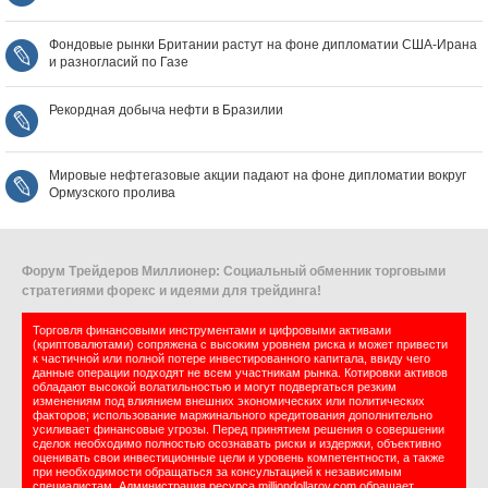
Фондовые рынки Британии растут на фоне дипломатии США‑Ирана
и разногласий по Газе
Рекордная добыча нефти в Бразилии
Мировые нефтегазовые акции падают на фоне дипломатии вокруг
Ормузского пролива
Форум Трейдеров Миллионер: Социальный обменник торговыми
стратегиями форекс и идеями для трейдинга!
Торговля финансовыми инструментами и цифровыми активами
(криптовалютами) сопряжена с высоким уровнем риска и может привести
к частичной или полной потере инвестированного капитала, ввиду чего
данные операции подходят не всем участникам рынка. Котировки активов
обладают высокой волатильностью и могут подвергаться резким
изменениям под влиянием внешних экономических или политических
факторов; использование маржинального кредитования дополнительно
усиливает финансовые угрозы. Перед принятием решения о совершении
сделок необходимо полностью осознавать риски и издержки, объективно
оценивать свои инвестиционные цели и уровень компетентности, а также
при необходимости обращаться за консультацией к независимым
специалистам. Администрация ресурса milliondollarov.com обращает