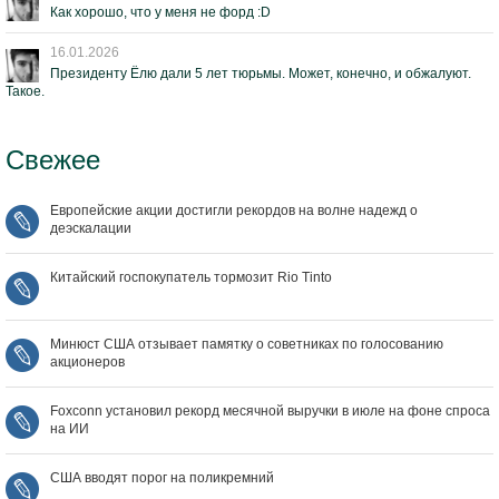
Как хорошо, что у меня не форд :D
16.01.2026
Президенту Ёлю дали 5 лет тюрьмы. Может, конечно, и обжалуют.
Такое.
Свежее
Европейские акции достигли рекордов на волне надежд о
деэскалации
Китайский госпокупатель тормозит Rio Tinto
Минюст США отзывает памятку о советниках по голосованию
акционеров
Foxconn установил рекорд месячной выручки в июле на фоне спроса
на ИИ
США вводят порог на поликремний