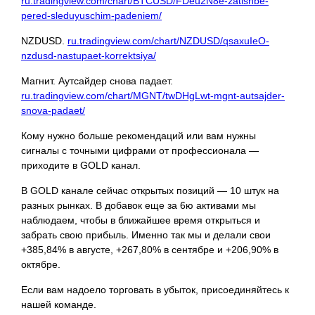
ru.tradingview.com/chart/BTCUSD/FDeu2N8e-zatishbe-
pered-sleduyuschim-padeniem/
NZDUSD.
ru.tradingview.com/chart/NZDUSD/qsaxuIeO-
nzdusd-nastupaet-korrektsiya/
Магнит. Аутсайдер снова падает.
ru.tradingview.com/chart/MGNT/twDHgLwt-mgnt-autsajder-
snova-padaet/
Кому нужно больше рекомендаций или вам нужны
сигналы с точными цифрами от профессионала —
приходите в GOLD канал.
В GOLD канале сейчас открытых позиций — 10 штук на
разных рынках. В добавок еще за 6ю активами мы
наблюдаем, чтобы в ближайшее время открыться и
забрать свою прибыль. Именно так мы и делали свои
+385,84% в августе, +267,80% в сентябре и +206,90% в
октябре.
Если вам надоело торговать в убыток, присоединяйтесь к
нашей команде.