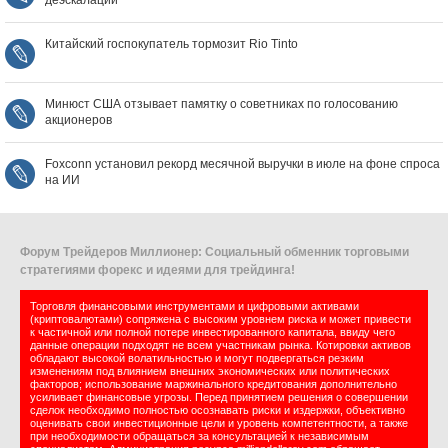
деэскалации
Китайский госпокупатель тормозит Rio Tinto
Минюст США отзывает памятку о советниках по голосованию
акционеров
Foxconn установил рекорд месячной выручки в июле на фоне спроса
на ИИ
Форум Трейдеров Миллионер: Социальный обменник торговыми
стратегиями форекс и идеями для трейдинга!
Торговля финансовыми инструментами и цифровыми активами
(криптовалютами) сопряжена с высоким уровнем риска и может привести
к частичной или полной потере инвестированного капитала, ввиду чего
данные операции подходят не всем участникам рынка. Котировки активов
обладают высокой волатильностью и могут подвергаться резким
изменениям под влиянием внешних экономических или политических
факторов; использование маржинального кредитования дополнительно
усиливает финансовые угрозы. Перед принятием решения о совершении
сделок необходимо полностью осознавать риски и издержки, объективно
оценивать свои инвестиционные цели и уровень компетентности, а также
при необходимости обращаться за консультацией к независимым