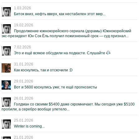
1.03.2026
Биток вниз, нефть вверх, как нестабилен этот мир...
19.02.2026
Продолжение южнокорейского сериала (дорамы) Южнокорейский
экс-президент Юн Сок Ёль получил пожизненный срок — суд признал...
7.02.2026
Это и ещё всякое обсудили на подкасте. Слушайте
31.01.2026
Как коснулись, так и отскочили :D
29.01.2026
Вот и 5600 коснулись уже; те ещё прогнозисты
26.01.2026
Голдман со своими $5400 даже скромничает. Мы сегодня уже $5100
пробили, а серебро вообще улетело...
25.01.2026
Winter is coming...
21.01.2026