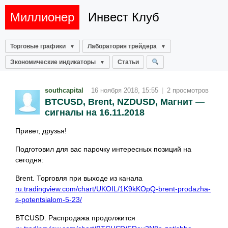
Миллионер
Инвест Клуб
Торговые графики
Лаборатория трейдера
Экономические индикаторы
Статьи
southcapital
16 ноября 2018, 15:55
|
2 просмотров
BTCUSD, Brent, NZDUSD, Магнит —
сигналы на 16.11.2018
Привет, друзья!
Подготовил для вас парочку интересных позиций на
сегодня:
Brent. Торговля при выходе из канала
ru.tradingview.com/chart/UKOIL/1K9kKOpQ-brent-prodazha-
s-potentsialom-5-23/
BTCUSD. Распродажа продолжится