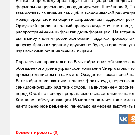
Рынки по-прежнему ориентируются на цифровое подписани
формальная церемония, координируемая Швейцарией, Пак
взаимосвязь смягчения санкций и экономической реинтег
международных инспекций и сокращением поддержки регион
Ормузский пролив и полный пропуск ожидается к пятнице, т
распространённые цифры как дезинформацию. На встрече 
шаг к миру и для мировой экономики, тогда как премьер-м
допуску Ирана к ядерному оружию не будет, а иранские у
израильскими официальными лицами.
Параллельно правительство Великобритании объявило о по
обогащённого урана украинской компании Энергоатом, что
премьер-министры на саммите. Ожидается также новый пак
Великобритании, включая теневой флот и суда, перевозящ
санкционирующих ряд таких судов. На внутреннем фронте
перед Ofwat по поводу предлагаемого спасительного паке
Компания, обслуживающая 16 миллионов клиентов и имеющ
найти рыночное решение; Рейнольдс намерена выступить в
Комментировать (0)