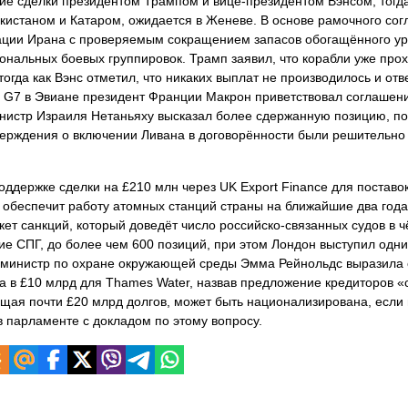
е сделки президентом Трампом и вице-президентом Вэнсом, тогда
истаном и Катаром, ожидается в Женеве. В основе рамочного со
рации Ирана с проверяемым сокращением запасов обогащённого ур
альных боевых группировок. Трамп заявил, что корабли уже прох
огда как Вэнс отметил, что никаких выплат не производилось и отв
G7 в Эвиане президент Франции Макрон приветствовал соглашени
инистр Израиля Нетаньяху высказал более сдержанную позицию, по
тверждения о включении Ливана в договорённости были решительно
ддержке сделки на £210 млн через UK Export Finance для поставо
 обеспечит работу атомных станций страны на ближайшие два года
ет санкций, который доведёт число российско-связанных судов в 
ие СПГ, до более чем 600 позиций, при этом Лондон выступил одн
 министр по охране окружающей среды Эмма Рейнольдс выразила 
та в £10 млрд для Thames Water, назвав предложение кредиторов 
ая почти £20 млрд долгов, может быть национализирована, если 
 парламенте с докладом по этому вопросу.