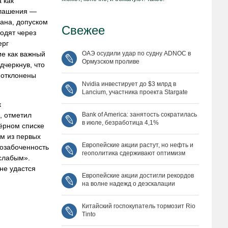
 как
глашения —
ана, допуском
Свежее
одят через
ерг
е как важный
ОАЭ осудили удар по судну ADNOC в
Ормузском проливе
дчеркнув, что
 отклонены
Nvidia инвестирует до $3 млрд в
Lancium, участника проекта Stargate
к
, отметил
Bank of America: занятость сократилась
в июле, безработица 4,1%
чёрном списке
им из первых
Европейские акции растут, но нефть и
озабоченность
геополитика сдерживают оптимизм
«слабым».
не удастся
Европейские акции достигли рекордов
на волне надежд о деэскалации
Китайский госпокупатель тормозит Rio
Tinto