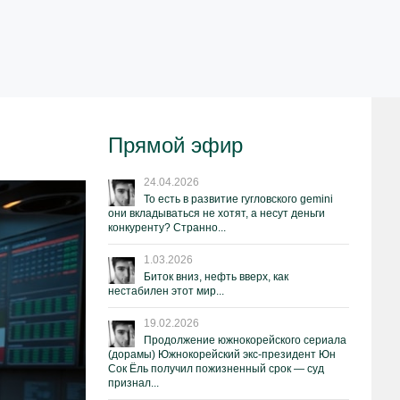
Прямой эфир
24.04.2026
То есть в развитие гугловского gemini
они вкладываться не хотят, а несут деньги
конкуренту? Странно...
1.03.2026
Биток вниз, нефть вверх, как
нестабилен этот мир...
19.02.2026
Продолжение южнокорейского сериала
(дорамы) Южнокорейский экс-президент Юн
Сок Ёль получил пожизненный срок — суд
признал...