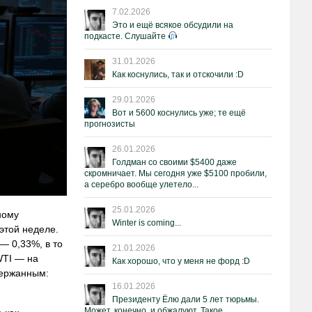
7.02.2026
Это и ещё всякое обсудили на
подкасте. Слушайте
31.01.2026
Как коснулись, так и отскочили :D
29.01.2026
Вот и 5600 коснулись уже; те ещё
прогнозисты
26.01.2026
Голдман со своими $5400 даже
скромничает. Мы сегодня уже $5100 пробили,
а серебро вообще улетело...
25.01.2026
ному
Winter is coming...
этой неделе.
— 0,33%, в то
21.01.2026
WTI — на
Как хорошо, что у меня не форд :D
держанным:
16.01.2026
Президенту Ёлю дали 5 лет тюрьмы.
Может, конечно, и обжалуют. Такое.