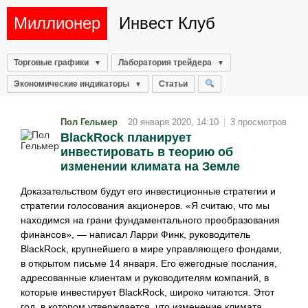
Миллионер
Инвест Клуб
Торговые графики
Лаборатория трейдера
Экономические индикаторы
Статьи
Пол Гельмер
20 января 2020, 14:10
|
3 просмотров
BlackRock планирует
инвестировать в теорию об
изменении климата на Земле
Доказательством будут его инвестиционные стратегии и
стратегии голосования акционеров. «Я считаю, что мы
находимся на грани фундаментального преобразования
финансов», — написал Ларри Финк, руководитель
BlackRock, крупнейшего в мире управляющего фондами,
в открытом письме 14 января. Его ежегодные послания,
адресованные клиентам и руководителям компаний, в
которые инвестирует BlackRock, широко читаются. Этот
год, в котором утверждается, что изменение климата