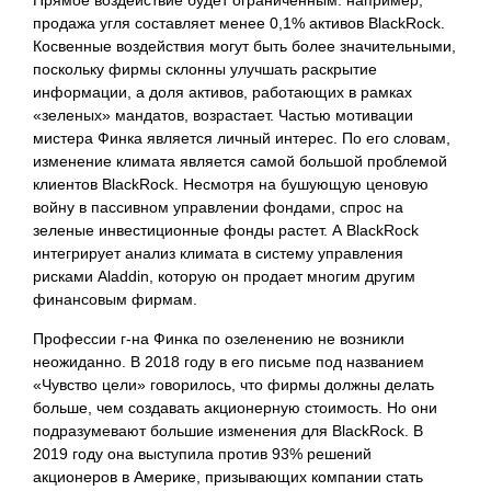
Прямое воздействие будет ограниченным: например,
продажа угля составляет менее 0,1% активов BlackRock.
Косвенные воздействия могут быть более значительными,
поскольку фирмы склонны улучшать раскрытие
информации, а доля активов, работающих в рамках
«зеленых» мандатов, возрастает. Частью мотивации
мистера Финка является личный интерес. По его словам,
изменение климата является самой большой проблемой
клиентов BlackRock. Несмотря на бушующую ценовую
войну в пассивном управлении фондами, спрос на
зеленые инвестиционные фонды растет. А BlackRock
интегрирует анализ климата в систему управления
рисками Aladdin, которую он продает многим другим
финансовым фирмам.
Профессии г-на Финка по озеленению не возникли
неожиданно. В 2018 году в его письме под названием
«Чувство цели» говорилось, что фирмы должны делать
больше, чем создавать акционерную стоимость. Но они
подразумевают большие изменения для BlackRock. В
2019 году она выступила против 93% решений
акционеров в Америке, призывающих компании стать