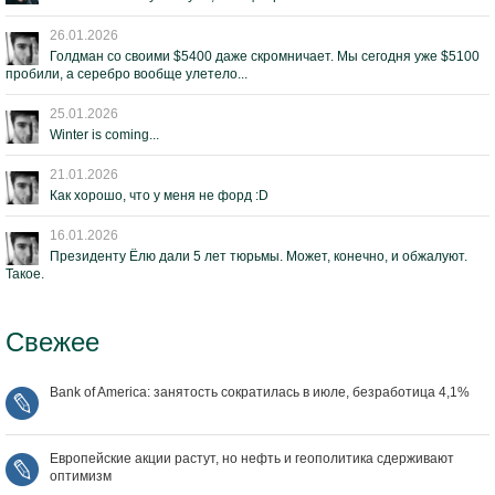
26.01.2026
Голдман со своими $5400 даже скромничает. Мы сегодня уже $5100
пробили, а серебро вообще улетело...
25.01.2026
Winter is coming...
21.01.2026
Как хорошо, что у меня не форд :D
16.01.2026
Президенту Ёлю дали 5 лет тюрьмы. Может, конечно, и обжалуют.
Такое.
Свежее
Bank of America: занятость сократилась в июле, безработица 4,1%
Европейские акции растут, но нефть и геополитика сдерживают
оптимизм