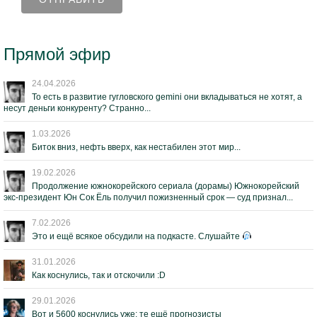
Прямой эфир
24.04.2026
То есть в развитие гугловского gemini они вкладываться не хотят, а
несут деньги конкуренту? Странно...
1.03.2026
Биток вниз, нефть вверх, как нестабилен этот мир...
19.02.2026
Продолжение южнокорейского сериала (дорамы) Южнокорейский
экс-президент Юн Сок Ёль получил пожизненный срок — суд признал...
7.02.2026
Это и ещё всякое обсудили на подкасте. Слушайте
31.01.2026
Как коснулись, так и отскочили :D
29.01.2026
Вот и 5600 коснулись уже; те ещё прогнозисты