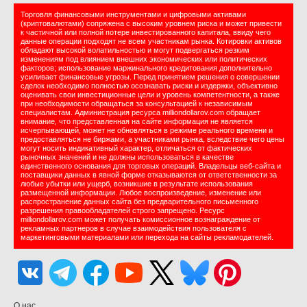
Торговля финансовыми инструментами и цифровыми активами
(криптовалютами) сопряжена с высоким уровнем риска и может привести
к частичной или полной потере инвестированного капитала, ввиду чего
данные операции подходят не всем участникам рынка. Котировки активов
обладают высокой волатильностью и могут подвергаться резким
изменениям под влиянием внешних экономических или политических
факторов; использование маржинального кредитования дополнительно
усиливает финансовые угрозы. Перед принятием решения о совершении
сделок необходимо полностью осознавать риски и издержки, объективно
оценивать свои инвестиционные цели и уровень компетентности, а также
при необходимости обращаться за консультацией к независимым
специалистам. Администрация ресурса milliondollarov.com обращает
внимание, что представленная на сайте информация не является
исчерпывающей, может не обновляться в режиме реального времени и
предоставляться не биржами, а участниками рынка, вследствие чего цены
могут носить индикативный характер, отличаться от фактических
рыночных значений и не должны использоваться в качестве
единственного основания для торговых операций. Владельцы веб-сайта и
поставщики данных в явной форме отказываются от ответственности за
любые убытки или ущерб, возникшие в результате использования
размещенной информации. Любое воспроизведение, изменение или
распространение данных сайта без предварительного письменного
разрешения правообладателей строго запрещено. Ресурс
milliondollarov.com может получать комиссионное вознаграждение от
рекламных партнеров в случае взаимодействия пользователя с
маркетинговыми материалами или перехода на сайты рекламодателей.
О нас