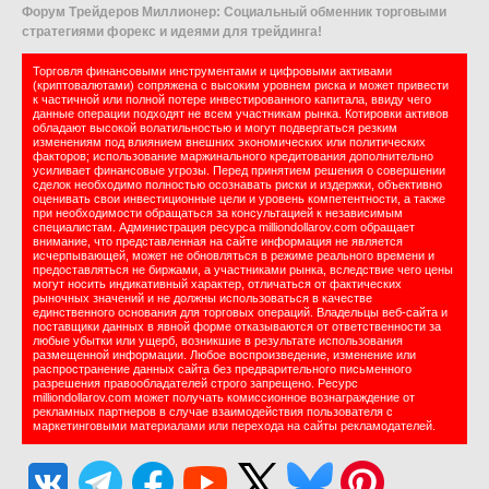
Форум Трейдеров Миллионер: Социальный обменник торговыми
стратегиями форекс и идеями для трейдинга!
Торговля финансовыми инструментами и цифровыми активами
(криптовалютами) сопряжена с высоким уровнем риска и может привести
к частичной или полной потере инвестированного капитала, ввиду чего
данные операции подходят не всем участникам рынка. Котировки активов
обладают высокой волатильностью и могут подвергаться резким
изменениям под влиянием внешних экономических или политических
факторов; использование маржинального кредитования дополнительно
усиливает финансовые угрозы. Перед принятием решения о совершении
сделок необходимо полностью осознавать риски и издержки, объективно
оценивать свои инвестиционные цели и уровень компетентности, а также
при необходимости обращаться за консультацией к независимым
специалистам. Администрация ресурса milliondollarov.com обращает
внимание, что представленная на сайте информация не является
исчерпывающей, может не обновляться в режиме реального времени и
предоставляться не биржами, а участниками рынка, вследствие чего цены
могут носить индикативный характер, отличаться от фактических
рыночных значений и не должны использоваться в качестве
единственного основания для торговых операций. Владельцы веб-сайта и
поставщики данных в явной форме отказываются от ответственности за
любые убытки или ущерб, возникшие в результате использования
размещенной информации. Любое воспроизведение, изменение или
распространение данных сайта без предварительного письменного
разрешения правообладателей строго запрещено. Ресурс
milliondollarov.com может получать комиссионное вознаграждение от
рекламных партнеров в случае взаимодействия пользователя с
маркетинговыми материалами или перехода на сайты рекламодателей.