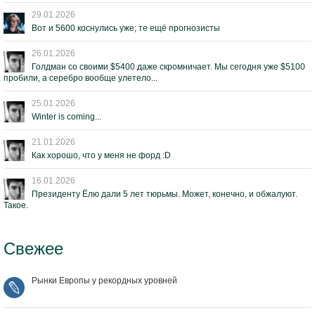
29.01.2026
Вот и 5600 коснулись уже; те ещё прогнозисты
26.01.2026
Голдман со своими $5400 даже скромничает. Мы сегодня уже $5100
пробили, а серебро вообще улетело...
25.01.2026
Winter is coming...
21.01.2026
Как хорошо, что у меня не форд :D
16.01.2026
Президенту Ёлю дали 5 лет тюрьмы. Может, конечно, и обжалуют.
Такое.
Свежее
Рынки Европы у рекордных уровней