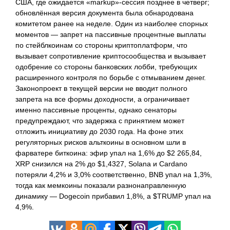
США, где ожидается «markup»-сессия позднее в четверг;
обновлённая версия документа была обнародована
комитетом ранее на неделе. Один из наиболее спорных
моментов — запрет на пассивные процентные выплаты
по стейблкоинам со стороны криптоплатформ, что
вызывает сопротивление криптосообщества и вызывает
одобрение со стороны банковских лобби, требующих
расширенного контроля по борьбе с отмыванием денег.
Законопроект в текущей версии не вводит полного
запрета на все формы доходности, а ограничивает
именно пассивные проценты, однако сенаторы
предупреждают, что задержка с принятием может
отложить инициативу до 2030 года. На фоне этих
регуляторных рисков альткоины в основном шли в
фарватере биткоина: эфир упал на 1,6% до $2 265,84,
XRP снизился на 2% до $1,4327, Solana и Cardano
потеряли 4,2% и 3,0% соответственно, BNB упал на 1,3%,
тогда как мемкоины показали разнонаправленную
динамику — Dogecoin прибавил 1,8%, а $TRUMP упал на
4,9%.