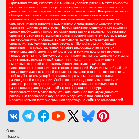
(криптовалютами) сопряжена с высоким уровнем риска и может привести
к частичной или полной потере инвестированного капитала, ввиду чего
данные операции подходят не всем участникам рынка. Котировки активов
обладают высокой волатильностью и могут подвергаться резким
изменениям под влиянием внешних экономических или политических
факторов; использование маржинального кредитования дополнительно
усиливает финансовые угрозы. Перед принятием решения о совершении
сделок необходимо полностью осознавать риски и издержки, объективно
оценивать свои инвестиционные цели и уровень компетентности, а также
при необходимости обращаться за консультацией к независимым
специалистам. Администрация ресурса milliondollarov.com обращает
внимание, что представленная на сайте информация не является
исчерпывающей, может не обновляться в режиме реального времени и
предоставляться не биржами, а участниками рынка, вследствие чего цены
могут носить индикативный характер, отличаться от фактических
рыночных значений и не должны использоваться в качестве
единственного основания для торговых операций. Владельцы веб-сайта и
поставщики данных в явной форме отказываются от ответственности за
любые убытки или ущерб, возникшие в результате использования
размещенной информации. Любое воспроизведение, изменение или
распространение данных сайта без предварительного письменного
разрешения правообладателей строго запрещено. Ресурс
milliondollarov.com может получать комиссионное вознаграждение от
рекламных партнеров в случае взаимодействия пользователя с
маркетинговыми материалами или перехода на сайты рекламодателей.
О нас
Помочь