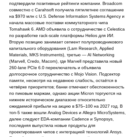
подтвердили позитивные рейтинги компании. Broadcom
совместно с Carahsoft получила пятилетнее соглашение
на $970 млн с U.S. Defense Information Systems Agency и
начала массовые поставки коммутаторного чипа
Tomahawk 6. AMD объявила о сотрудничестве с Celestica
по разработке rack-scale платформы Helios для ИИ.
Вторую позицию занимает сегмент полупроводникового
капитального оборудования (Lam Research, Applied
Materials, MKS Instruments), третью — AI Networking
(Marvell, Credo, Macom), где Marvell представила новый
260-lane PCIe 6.0 переключатель и объявила
долгосрочное сотрудничество с Mojo Vision. Подсектор
памяти, несмотря на недавнюю слабость, остаётся в
четвёрке приоритетов; банки отмечают обеспокоенность
по пиковым маржам, однако акции Micron торгуются на
нижнем историческом диапазоне относительно
ожидаемой прибыли на акцию в $75–100 на 2027 год. В
топ-5 также вошли Analog Devices и Allegro MicroSystems,
далее следуют EDA-компании Cadence и Synopsys,
последняя выпустила новые продукты для
проектирования чипов с интеграцией технологий Ansys.