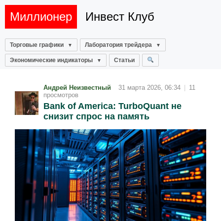
Миллионер
Инвест Клуб
Торговые графики
Лаборатория трейдера
Экономические индикаторы
Статьи
Андрей Неизвестный
31 марта 2026, 06:34
|
11
просмотров
Bank of America: TurboQuant не
снизит спрос на память