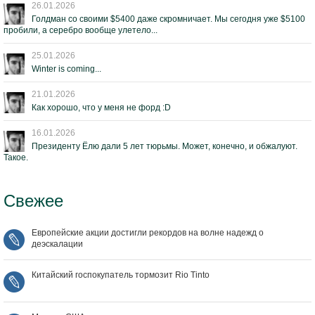
26.01.2026
Голдман со своими $5400 даже скромничает. Мы сегодня уже $5100
пробили, а серебро вообще улетело...
25.01.2026
Winter is coming...
21.01.2026
Как хорошо, что у меня не форд :D
16.01.2026
Президенту Ёлю дали 5 лет тюрьмы. Может, конечно, и обжалуют.
Такое.
Свежее
Европейские акции достигли рекордов на волне надежд о
деэскалации
Китайский госпокупатель тормозит Rio Tinto