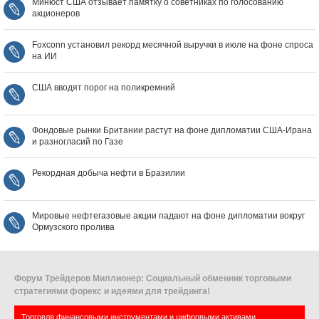
Минюст США отзывает памятку о советниках по голосованию
акционеров
Foxconn установил рекорд месячной выручки в июле на фоне спроса
на ИИ
США вводят порог на поликремний
Фондовые рынки Британии растут на фоне дипломатии США‑Ирана
и разногласий по Газе
Рекордная добыча нефти в Бразилии
Мировые нефтегазовые акции падают на фоне дипломатии вокруг
Ормузского пролива
Форум Трейдеров Миллионер: Социальный обменник торговыми
стратегиями форекс и идеями для трейдинга!
Торговля финансовыми инструментами и цифровыми активами