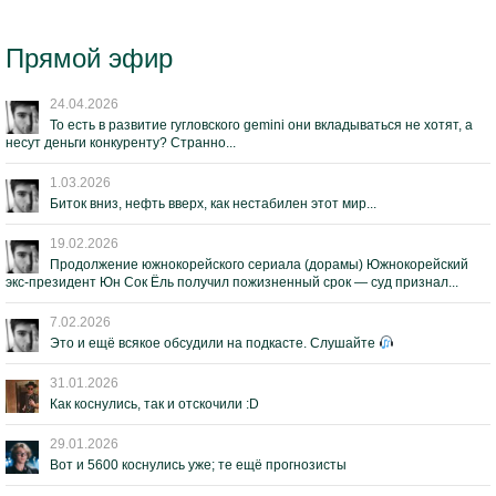
Прямой эфир
24.04.2026
То есть в развитие гугловского gemini они вкладываться не хотят, а
несут деньги конкуренту? Странно...
1.03.2026
Биток вниз, нефть вверх, как нестабилен этот мир...
19.02.2026
Продолжение южнокорейского сериала (дорамы) Южнокорейский
экс-президент Юн Сок Ёль получил пожизненный срок — суд признал...
7.02.2026
Это и ещё всякое обсудили на подкасте. Слушайте
31.01.2026
Как коснулись, так и отскочили :D
29.01.2026
Вот и 5600 коснулись уже; те ещё прогнозисты