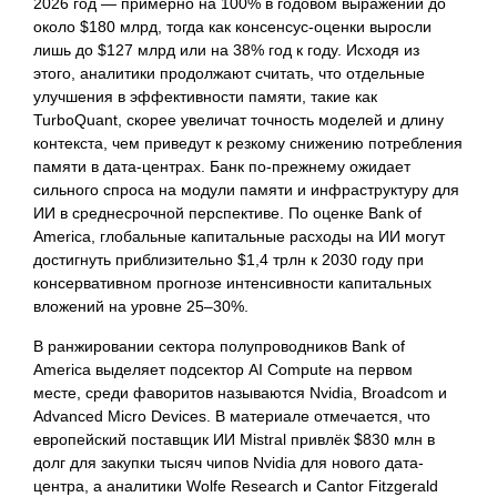
2026 год — примерно на 100% в годовом выражении до
около $180 млрд, тогда как консенсус-оценки выросли
лишь до $127 млрд или на 38% год к году. Исходя из
этого, аналитики продолжают считать, что отдельные
улучшения в эффективности памяти, такие как
TurboQuant, скорее увеличат точность моделей и длину
контекста, чем приведут к резкому снижению потребления
памяти в дата-центрах. Банк по-прежнему ожидает
сильного спроса на модули памяти и инфраструктуру для
ИИ в среднесрочной перспективе. По оценке Bank of
America, глобальные капитальные расходы на ИИ могут
достигнуть приблизительно $1,4 трлн к 2030 году при
консервативном прогнозе интенсивности капитальных
вложений на уровне 25–30%.
В ранжировании сектора полупроводников Bank of
America выделяет подсектор AI Compute на первом
месте, среди фаворитов называются Nvidia, Broadcom и
Advanced Micro Devices. В материале отмечается, что
европейский поставщик ИИ Mistral привлёк $830 млн в
долг для закупки тысяч чипов Nvidia для нового дата-
центра, а аналитики Wolfe Research и Cantor Fitzgerald