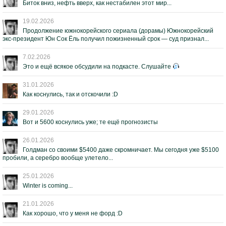
Биток вниз, нефть вверх, как нестабилен этот мир...
19.02.2026
Продолжение южнокорейского сериала (дорамы) Южнокорейский
экс-президент Юн Сок Ёль получил пожизненный срок — суд признал...
7.02.2026
Это и ещё всякое обсудили на подкасте. Слушайте
31.01.2026
Как коснулись, так и отскочили :D
29.01.2026
Вот и 5600 коснулись уже; те ещё прогнозисты
26.01.2026
Голдман со своими $5400 даже скромничает. Мы сегодня уже $5100
пробили, а серебро вообще улетело...
25.01.2026
Winter is coming...
21.01.2026
Как хорошо, что у меня не форд :D