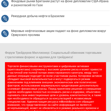
Фондовые рынки Британии растут на фоне дипломатии США‑Ирана
и разногласий по Газе
Рекордная добыча нефти в Бразилии
Мировые нефтегазовые акции падают на фоне дипломатии вокруг
Ормузского пролива
Форум Трейдеров Миллионер: Социальный обменник торговыми
стратегиями форекс и идеями для трейдинга!
Торговля финансовыми инструментами и цифровыми активами
(криптовалютами) сопряжена с высоким уровнем риска и может привести
к частичной или полной потере инвестированного капитала, ввиду чего
данные операции подходят не всем участникам рынка. Котировки активов
обладают высокой волатильностью и могут подвергаться резким
изменениям под влиянием внешних экономических или политических
факторов; использование маржинального кредитования дополнительно
усиливает финансовые угрозы. Перед принятием решения о совершении
сделок необходимо полностью осознавать риски и издержки, объективно
оценивать свои инвестиционные цели и уровень компетентности, а также
при необходимости обращаться за консультацией к независимым
специалистам. Администрация ресурса milliondollarov.com обращает
внимание, что представленная на сайте информация не является
исчерпывающей, может не обновляться в режиме реального времени и