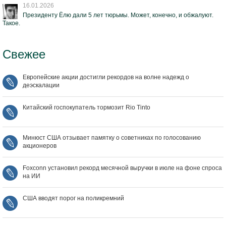
16.01.2026
Президенту Ёлю дали 5 лет тюрьмы. Может, конечно, и обжалуют.
Такое.
Свежее
Европейские акции достигли рекордов на волне надежд о
деэскалации
Китайский госпокупатель тормозит Rio Tinto
Минюст США отзывает памятку о советниках по голосованию
акционеров
Foxconn установил рекорд месячной выручки в июле на фоне спроса
на ИИ
США вводят порог на поликремний