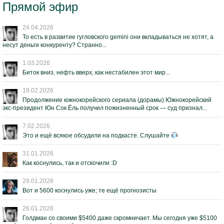
Прямой эфир
24.04.2026
То есть в развитие гугловского gemini они вкладываться не хотят, а
несут деньги конкуренту? Странно...
1.03.2026
Биток вниз, нефть вверх, как нестабилен этот мир...
19.02.2026
Продолжение южнокорейского сериала (дорамы) Южнокорейский
экс-президент Юн Сок Ёль получил пожизненный срок — суд признал...
7.02.2026
Это и ещё всякое обсудили на подкасте. Слушайте
31.01.2026
Как коснулись, так и отскочили :D
29.01.2026
Вот и 5600 коснулись уже; те ещё прогнозисты
26.01.2026
Голдман со своими $5400 даже скромничает. Мы сегодня уже $5100