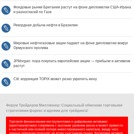
Фондовые рынки Британии растут на фоне дипломатии США‑Ирана
и разногласий по Газе
Рекордная добыча нефти в Бразилии
Мировые нефтегазовые акции падают на фоне дипломатии вокруг
Ормузского пролива
JPMorgan: пора покупать европейские акции — прибыли и активизм
растут
Citi: коррекция TOPIX может резко укрепить иену
Форум Трейдеров Миллионер: Социальный обменник торговыми
стратегиями форекс и идеями для трейдинга!
Торговля финансовыми инструментами и цифровыми активами
(криптовалютами) сопряжена с высоким уровнем риска и может привести
к частичной или полной потере инвестированного капитала, ввиду чего
данные операции подходят не всем участникам рынка. Котировки активов