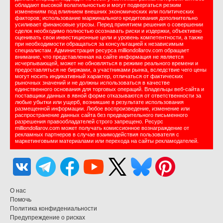
обладают высокой волатильностью и могут подвергаться резким
изменениям под влиянием внешних экономических или политических
факторов; использование маржинального кредитования дополнительно
усиливает финансовые угрозы. Перед принятием решения о совершении
сделок необходимо полностью осознавать риски и издержки, объективно
оценивать свои инвестиционные цели и уровень компетентности, а также
при необходимости обращаться за консультацией к независимым
специалистам. Администрация ресурса milliondollarov.com обращает
внимание, что представленная на сайте информация не является
исчерпывающей, может не обновляться в режиме реального времени и
предоставляться не биржами, а участниками рынка, вследствие чего цены
могут носить индикативный характер, отличаться от фактических
рыночных значений и не должны использоваться в качестве
единственного основания для торговых операций. Владельцы веб-сайта и
поставщики данных в явной форме отказываются от ответственности за
любые убытки или ущерб, возникшие в результате использования
размещенной информации. Любое воспроизведение, изменение или
распространение данных сайта без предварительного письменного
разрешения правообладателей строго запрещено. Ресурс
milliondollarov.com может получать комиссионное вознаграждение от
рекламных партнеров в случае взаимодействия пользователя с
маркетинговыми материалами или перехода на сайты рекламодателей.
О нас
Помочь
Политика конфидениальности
Предупреждение о рисках