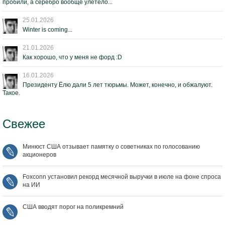
пробили, а серебро вообще улетело...
25.01.2026
Winter is coming...
21.01.2026
Как хорошо, что у меня не форд :D
16.01.2026
Президенту Ёлю дали 5 лет тюрьмы. Может, конечно, и обжалуют.
Такое.
Свежее
Минюст США отзывает памятку о советниках по голосованию
акционеров
Foxconn установил рекорд месячной выручки в июле на фоне спроса
на ИИ
США вводят порог на поликремний