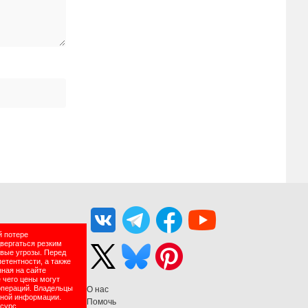
й потере
двергаться резким
вые угрозы. Перед
етентности, а также
нная на сайте
 чего цены могут
операций. Владельцы
О нас
нной информации.
Помочь
есурс