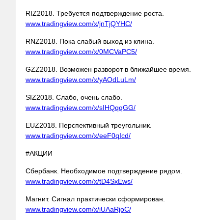
RIZ2018. Требуется подтверждение
роста.
www.tradingview.com/x/jnTjQYHC/
RNZ2018. Пока слабый выход из клина.
www.tradingview.com/x/0MCVaPC5/
GZZ2018. Возможен разворот в ближайшее время.
www.tradingview.com/x/yAOdLuLm/
SIZ2018. Слабо, очень слабо.
www.tradingview.com/x/sIHQqqGG/
EUZ2018. Перспективный треугольник.
www.tradingview.com/x/eeF0qIcd/
#АКЦИИ
Сбербанк. Необходимое подтверждение рядом.
www.tradingview.com/x/tD4SxEws/
Магнит. Сигнал практически сформирован.
www.tradingview.com/x/iUAaRjoC/