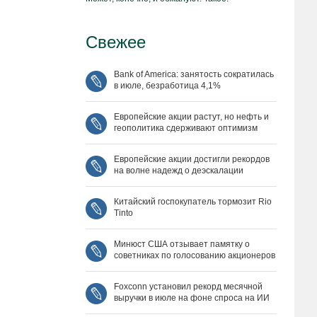
Свежее
Bank of America: занятость сократилась
в июле, безработица 4,1%
Европейские акции растут, но нефть и
геополитика сдерживают оптимизм
Европейские акции достигли рекордов
на волне надежд о деэскалации
Китайский госпокупатель тормозит Rio
Tinto
Минюст США отзывает памятку о
советниках по голосованию акционеров
Foxconn установил рекорд месячной
выручки в июле на фоне спроса на ИИ