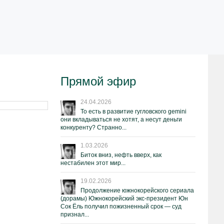
Прямой эфир
24.04.2026
То есть в развитие гугловского gemini
они вкладываться не хотят, а несут деньги
конкуренту? Странно...
1.03.2026
Биток вниз, нефть вверх, как
нестабилен этот мир...
19.02.2026
Продолжение южнокорейского сериала
(дорамы) Южнокорейский экс-президент Юн
Сок Ёль получил пожизненный срок — суд
признал...