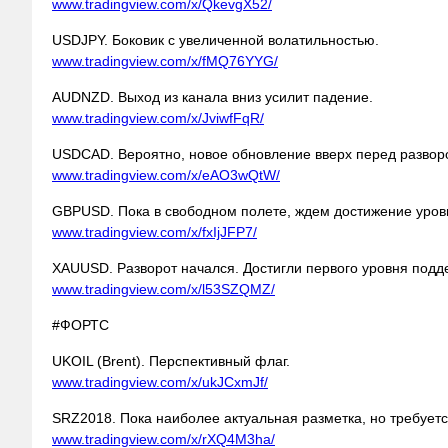
www.tradingview.com/x/QkevgX52/
USDJPY. Боковик с увеличенной волатильностью.
www.tradingview.com/x/fMQ76YYG/
AUDNZD. Выход из канала вниз усилит падение.
www.tradingview.com/x/JviwfFqR/
USDCAD. Вероятно, новое обновление вверх перед развор
www.tradingview.com/x/eAO3wQtW/
GBPUSD. Пока в свободном полете, ждем достижение уровн
www.tradingview.com/x/fxIjJFP7/
XAUUSD. Разворот начался. Достигли первого уровня подд
www.tradingview.com/x/l53SZQMZ/
#ФОРТС
UKOIL (Brent). Перспективный флаг.
www.tradingview.com/x/ukJCxmJf/
SRZ2018. Пока наиболее актуальная разметка, но требует
www.tradingview.com/x/rXQ4M3ha/