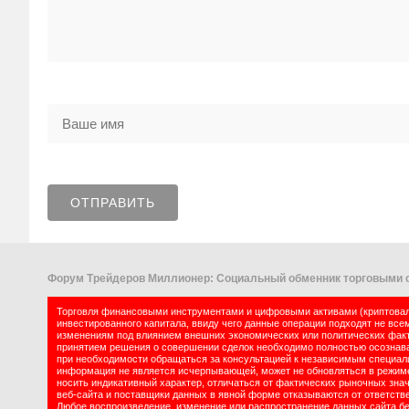
Форум Трейдеров Миллионер: Социальный обменник торговыми с
Торговля финансовыми инструментами и цифровыми активами (криптовалю
инвестированного капитала, ввиду чего данные операции подходят не все
изменениям под влиянием внешних экономических или политических факт
принятием решения о совершении сделок необходимо полностью осознават
при необходимости обращаться за консультацией к независимым специалис
информация не является исчерпывающей, может не обновляться в режиме 
носить индикативный характер, отличаться от фактических рыночных зна
веб-сайта и поставщики данных в явной форме отказываются от ответств
Любое воспроизведение, изменение или распространение данных сайта б