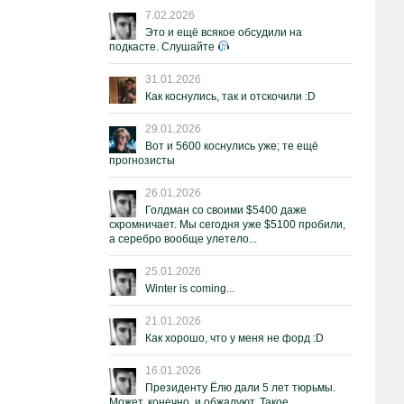
7.02.2026
Это и ещё всякое обсудили на
подкасте. Слушайте
31.01.2026
Как коснулись, так и отскочили :D
29.01.2026
Вот и 5600 коснулись уже; те ещё
прогнозисты
26.01.2026
Голдман со своими $5400 даже
скромничает. Мы сегодня уже $5100 пробили,
а серебро вообще улетело...
25.01.2026
Winter is coming...
21.01.2026
Как хорошо, что у меня не форд :D
16.01.2026
Президенту Ёлю дали 5 лет тюрьмы.
Может, конечно, и обжалуют. Такое.