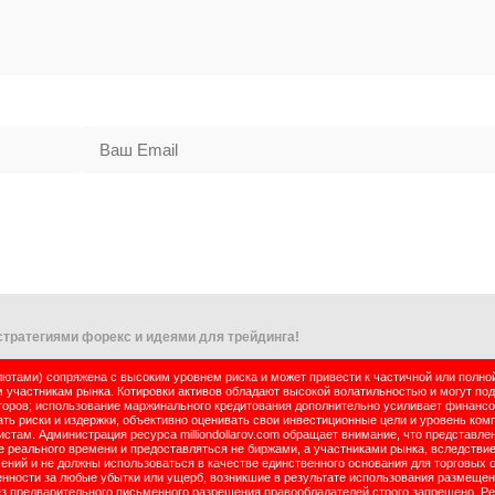
тратегиями форекс и идеями для трейдинга!
тами) сопряжена с высоким уровнем риска и может привести к частичной или полно
м участникам рынка. Котировки активов обладают высокой волатильностью и могут по
оров; использование маржинального кредитования дополнительно усиливает финансо
ь риски и издержки, объективно оценивать свои инвестиционные цели и уровень комп
там. Администрация ресурса milliondollarov.com обращает внимание, что представле
реального времени и предоставляться не биржами, а участниками рынка, вследствие
чений и не должны использоваться в качестве единственного основания для торговых 
енности за любые убытки или ущерб, возникшие в результате использования размеще
ез предварительного письменного разрешения правообладателей строго запрещено. Р