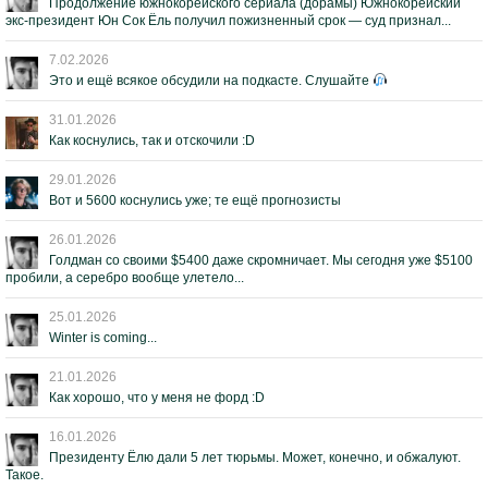
Продолжение южнокорейского сериала (дорамы) Южнокорейский
экс-президент Юн Сок Ёль получил пожизненный срок — суд признал...
7.02.2026
Это и ещё всякое обсудили на подкасте. Слушайте
31.01.2026
Как коснулись, так и отскочили :D
29.01.2026
Вот и 5600 коснулись уже; те ещё прогнозисты
26.01.2026
Голдман со своими $5400 даже скромничает. Мы сегодня уже $5100
пробили, а серебро вообще улетело...
25.01.2026
Winter is coming...
21.01.2026
Как хорошо, что у меня не форд :D
16.01.2026
Президенту Ёлю дали 5 лет тюрьмы. Может, конечно, и обжалуют.
Такое.