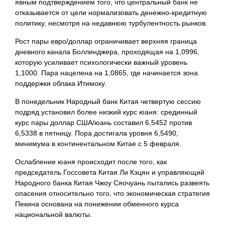
явным подтверждением того, что центральный банк не
отказывается от цели нормализовать денежно-кредитную
политику, несмотря на недавнюю турбулентность рынков.
Рост пары евро/доллар ограничивает верхняя граница
дневного канала Боллинджера, проходящая на 1,0996,
которую усиливает психологически важный уровень
1,1000. Пара нацелена на 1,0865, где начинается зона
поддержки облака Итимоку.
В понедельник Народный банк Китая четвертую сессию
подряд установил более низкий курс юаня: срединный
курс пары доллар США/юань составил 6,5452 против
6,5338 в пятницу. Пора достигала уровня 6,5490,
минимума в континентальном Китае с 5 февраля.
Ослабление юаня происходит после того, как
председатель Госсовета Китая Ли Кэцян и управляющий
Народного банка Китая Чжоу Сяочуань пытались развеять
опасения относительно того, что экономическая стратегия
Пекина основана на понижении обменного курса
национальной валюты.