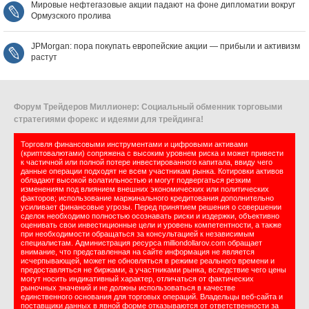
Мировые нефтегазовые акции падают на фоне дипломатии вокруг
Ормузского пролива
JPMorgan: пора покупать европейские акции — прибыли и активизм
растут
Форум Трейдеров Миллионер: Социальный обменник торговыми
стратегиями форекс и идеями для трейдинга!
Торговля финансовыми инструментами и цифровыми активами
(криптовалютами) сопряжена с высоким уровнем риска и может привести
к частичной или полной потере инвестированного капитала, ввиду чего
данные операции подходят не всем участникам рынка. Котировки активов
обладают высокой волатильностью и могут подвергаться резким
изменениям под влиянием внешних экономических или политических
факторов; использование маржинального кредитования дополнительно
усиливает финансовые угрозы. Перед принятием решения о совершении
сделок необходимо полностью осознавать риски и издержки, объективно
оценивать свои инвестиционные цели и уровень компетентности, а также
при необходимости обращаться за консультацией к независимым
специалистам. Администрация ресурса milliondollarov.com обращает
внимание, что представленная на сайте информация не является
исчерпывающей, может не обновляться в режиме реального времени и
предоставляться не биржами, а участниками рынка, вследствие чего цены
могут носить индикативный характер, отличаться от фактических
рыночных значений и не должны использоваться в качестве
единственного основания для торговых операций. Владельцы веб-сайта и
поставщики данных в явной форме отказываются от ответственности за