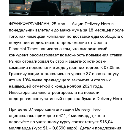
ФРАНКФУРТ/МИЛАН, 25 мая — Акции Delivery Hero в
понедельник взлетели до максимума за 18 месяцев после
того, как немецкая компания по доставке еды сообщила о
получении индикативного предложения от Uber, а
Financial Times написала о том, что американский
конкурент рассматривает возможность повышения ставки.
Рынок отреагировал быстро и заметно: котировки
компании подскочили в ходе утренних торгов. К 07:05 по
Гринвичу акции торговались на уровне 37 евро за штуку,
что на 10% выше предыдущего закрытия и стало их
наивысшей отметкой с конца ноября 2024 года.
Инвесторы активно отреагировали на новости,
подогревая спекулятивный спрос на бумаги Delivery Hero.
При цене 37 евро капитализация Delivery Hero
оценивалась примерно в €11,2 миллиарда, что в
пересчёте по указанному курсу соответствует $13,04
миллиарда (курс $1 = 0,8590 евро). Детали предложения