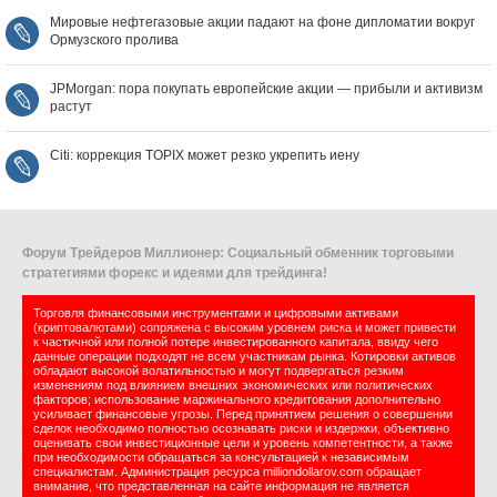
Мировые нефтегазовые акции падают на фоне дипломатии вокруг
Ормузского пролива
JPMorgan: пора покупать европейские акции — прибыли и активизм
растут
Citi: коррекция TOPIX может резко укрепить иену
Форум Трейдеров Миллионер: Социальный обменник торговыми
стратегиями форекс и идеями для трейдинга!
Торговля финансовыми инструментами и цифровыми активами
(криптовалютами) сопряжена с высоким уровнем риска и может привести
к частичной или полной потере инвестированного капитала, ввиду чего
данные операции подходят не всем участникам рынка. Котировки активов
обладают высокой волатильностью и могут подвергаться резким
изменениям под влиянием внешних экономических или политических
факторов; использование маржинального кредитования дополнительно
усиливает финансовые угрозы. Перед принятием решения о совершении
сделок необходимо полностью осознавать риски и издержки, объективно
оценивать свои инвестиционные цели и уровень компетентности, а также
при необходимости обращаться за консультацией к независимым
специалистам. Администрация ресурса milliondollarov.com обращает
внимание, что представленная на сайте информация не является