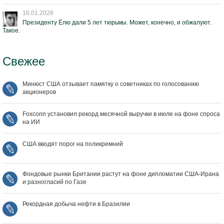
16.01.2026
Президенту Ёлю дали 5 лет тюрьмы. Может, конечно, и обжалуют.
Такое.
Свежее
Минюст США отзывает памятку о советниках по голосованию
акционеров
Foxconn установил рекорд месячной выручки в июле на фоне спроса
на ИИ
США вводят порог на поликремний
Фондовые рынки Британии растут на фоне дипломатии США‑Ирана
и разногласий по Газе
Рекордная добыча нефти в Бразилии