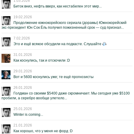
1.03.2026
Биток вниз, нефть вверх, как нестабилен этот мир...
19.02.2026
Продолжение южнокорейского сериала (дорамы) Южнокорейский
экс-президент Юн Сок Ёль получил пожизненный срок — суд признал...
7.02.2026
Это и ещё всякое обсудили на подкасте. Слушайте
31.01.2026
Как коснулись, так и отскочили :D
29.01.2026
Вот и 5600 коснулись уже; те ещё прогнозисты
26.01.2026
Голдман со своими $5400 даже скромничает. Мы сегодня уже $5100
пробили, а серебро вообще улетело...
25.01.2026
Winter is coming...
21.01.2026
Как хорошо, что у меня не форд :D