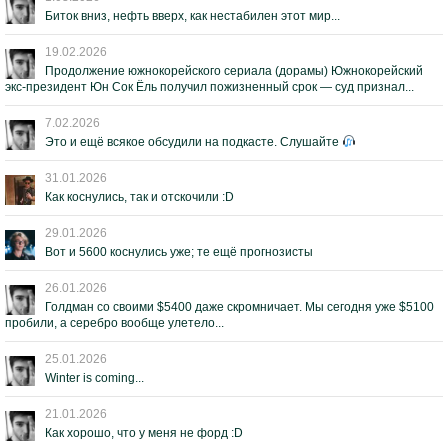
Биток вниз, нефть вверх, как нестабилен этот мир...
19.02.2026
Продолжение южнокорейского сериала (дорамы) Южнокорейский
экс-президент Юн Сок Ёль получил пожизненный срок — суд признал...
7.02.2026
Это и ещё всякое обсудили на подкасте. Слушайте
31.01.2026
Как коснулись, так и отскочили :D
29.01.2026
Вот и 5600 коснулись уже; те ещё прогнозисты
26.01.2026
Голдман со своими $5400 даже скромничает. Мы сегодня уже $5100
пробили, а серебро вообще улетело...
25.01.2026
Winter is coming...
21.01.2026
Как хорошо, что у меня не форд :D