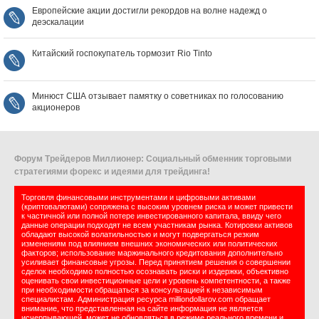
Европейские акции достигли рекордов на волне надежд о
деэскалации
Китайский госпокупатель тормозит Rio Tinto
Минюст США отзывает памятку о советниках по голосованию
акционеров
Форум Трейдеров Миллионер: Социальный обменник торговыми
стратегиями форекс и идеями для трейдинга!
Торговля финансовыми инструментами и цифровыми активами
(криптовалютами) сопряжена с высоким уровнем риска и может привести
к частичной или полной потере инвестированного капитала, ввиду чего
данные операции подходят не всем участникам рынка. Котировки активов
обладают высокой волатильностью и могут подвергаться резким
изменениям под влиянием внешних экономических или политических
факторов; использование маржинального кредитования дополнительно
усиливает финансовые угрозы. Перед принятием решения о совершении
сделок необходимо полностью осознавать риски и издержки, объективно
оценивать свои инвестиционные цели и уровень компетентности, а также
при необходимости обращаться за консультацией к независимым
специалистам. Администрация ресурса milliondollarov.com обращает
внимание, что представленная на сайте информация не является
исчерпывающей, может не обновляться в режиме реального времени и