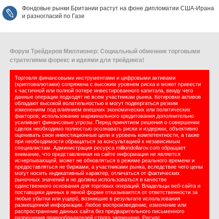
Фондовые рынки Британии растут на фоне дипломатии США‑Ирана
и разногласий по Газе
Форум Трейдеров Миллионер: Социальный обменник торговыми
стратегиями форекс и идеями для трейдинга!
Торговля финансовыми инструментами и цифровыми активами
(криптовалютами) сопряжена с высоким уровнем риска и может привести
к частичной или полной потере инвестированного капитала, ввиду чего
данные операции подходят не всем участникам рынка. Котировки активов
обладают высокой волатильностью и могут подвергаться резким
изменениям под влиянием внешних экономических или политических
факторов; использование маржинального кредитования дополнительно
усиливает финансовые угрозы. Перед принятием решения о совершении
сделок необходимо полностью осознавать риски и издержки, объективно
оценивать свои инвестиционные цели и уровень компетентности, а также
при необходимости обращаться за консультацией к независимым
специалистам. Администрация ресурса milliondollarov.com обращает
внимание, что представленная на сайте информация не является
исчерпывающей, может не обновляться в режиме реального времени и
предоставляться не биржами, а участниками рынка, вследствие чего цены
могут носить индикативный характер, отличаться от фактических
рыночных значений и не должны использоваться в качестве
единственного основания для торговых операций. Владельцы веб-сайта и
поставщики данных в явной форме отказываются от ответственности за
любые убытки или ущерб, возникшие в результате использования
размещенной информации. Любое воспроизведение, изменение или
распространение данных сайта без предварительного письменного
разрешения правообладателей строго запрещено. Ресурс