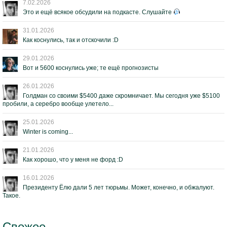
7.02.2026
Это и ещё всякое обсудили на подкасте. Слушайте
31.01.2026
Как коснулись, так и отскочили :D
29.01.2026
Вот и 5600 коснулись уже; те ещё прогнозисты
26.01.2026
Голдман со своими $5400 даже скромничает. Мы сегодня уже $5100
пробили, а серебро вообще улетело...
25.01.2026
Winter is coming...
21.01.2026
Как хорошо, что у меня не форд :D
16.01.2026
Президенту Ёлю дали 5 лет тюрьмы. Может, конечно, и обжалуют.
Такое.
Свежее