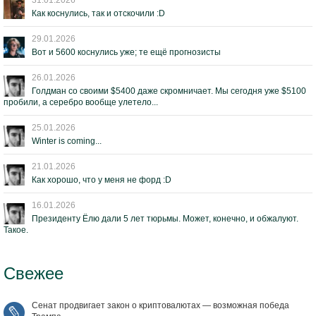
31.01.2026
Как коснулись, так и отскочили :D
29.01.2026
Вот и 5600 коснулись уже; те ещё прогнозисты
26.01.2026
Голдман со своими $5400 даже скромничает. Мы сегодня уже $5100
пробили, а серебро вообще улетело...
25.01.2026
Winter is coming...
21.01.2026
Как хорошо, что у меня не форд :D
16.01.2026
Президенту Ёлю дали 5 лет тюрьмы. Может, конечно, и обжалуют.
Такое.
Свежее
Сенат продвигает закон о криптовалютах — возможная победа