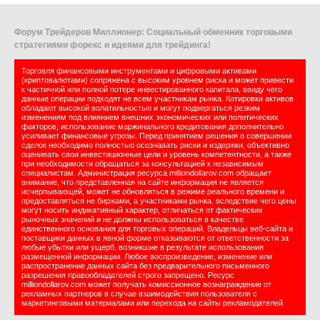
Форум Трейдеров Миллионер: Социальный обменник торговыми
стратегиями форекс и идеями для трейдинга!
Торговля финансовыми инструментами и цифровыми активами
(криптовалютами) сопряжена с высоким уровнем риска и может привести
к частичной или полной потере инвестированного капитала, ввиду чего
данные операции подходят не всем участникам рынка. Котировки активов
обладают высокой волатильностью и могут подвергаться резким
изменениям под влиянием внешних экономических или политических
факторов; использование маржинального кредитования дополнительно
усиливает финансовые угрозы. Перед принятием решения о совершении
сделок необходимо полностью осознавать риски и издержки, объективно
оценивать свои инвестиционные цели и уровень компетентности, а также
при необходимости обращаться за консультацией к независимым
специалистам. Администрация ресурса milliondollarov.com обращает
внимание, что представленная на сайте информация не является
исчерпывающей, может не обновляться в режиме реального времени и
предоставляться не биржами, а участниками рынка, вследствие чего цены
могут носить индикативный характер, отличаться от фактических
рыночных значений и не должны использоваться в качестве
единственного основания для торговых операций. Владельцы веб-сайта и
поставщики данных в явной форме отказываются от ответственности за
любые убытки или ущерб, возникшие в результате использования
размещенной информации. Любое воспроизведение, изменение или
распространение данных сайта без предварительного письменного
разрешения правообладателей строго запрещено. Ресурс
milliondollarov.com может получать комиссионное вознаграждение от
рекламных партнеров в случае взаимодействия пользователя с
маркетинговыми материалами или перехода на сайты рекламодателей.