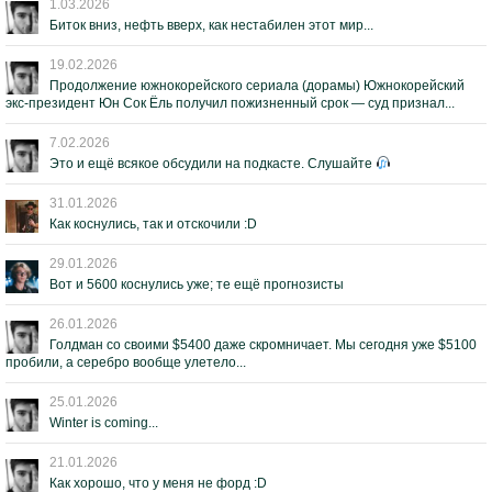
1.03.2026
Биток вниз, нефть вверх, как нестабилен этот мир...
19.02.2026
Продолжение южнокорейского сериала (дорамы) Южнокорейский
экс-президент Юн Сок Ёль получил пожизненный срок — суд признал...
7.02.2026
Это и ещё всякое обсудили на подкасте. Слушайте
31.01.2026
Как коснулись, так и отскочили :D
29.01.2026
Вот и 5600 коснулись уже; те ещё прогнозисты
26.01.2026
Голдман со своими $5400 даже скромничает. Мы сегодня уже $5100
пробили, а серебро вообще улетело...
25.01.2026
Winter is coming...
21.01.2026
Как хорошо, что у меня не форд :D