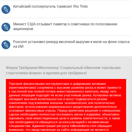
Китайский госпокупатель тормозит Rio Tinto
Минюст США отзывает памятку о советниках по голосованию
акционеров
Foxconn установил рекорд месячной выручки в июле на фоне спроса
на ИИ
Форум Трейдеров Миллионер: Социальный обменник торговыми
стратегиями форекс и идеями для трейдинга!
Торговля финансовыми инструментами и цифровыми активами
(криптовалютами) сопряжена с высоким уровнем риска и может привести
к частичной или полной потере инвестированного капитала, ввиду чего
данные операции подходят не всем участникам рынка. Котировки активов
обладают высокой волатильностью и могут подвергаться резким
изменениям под влиянием внешних экономических или политических
факторов; использование маржинального кредитования дополнительно
усиливает финансовые угрозы. Перед принятием решения о совершении
сделок необходимо полностью осознавать риски и издержки, объективно
оценивать свои инвестиционные цели и уровень компетентности, а также
при необходимости обращаться за консультацией к независимым
специалистам. Администрация ресурса milliondollarov.com обращает
внимание, что представленная на сайте информация не является