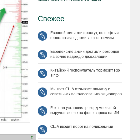
Свежее
Европейские акции растут, но нефть и
геополитика сдерживают оптимизм
Европейские акции достигли рекордов
на волне надежд о деэскалации
Китайский госпокупатель тормозит Rio
Tinto
Минюст США отзывает памятку о
советниках по голосованию акционеров
Foxconn установил рекорд месячной
выручки в июле на фоне спроса на ИИ
США вводят порог на поликремний
#