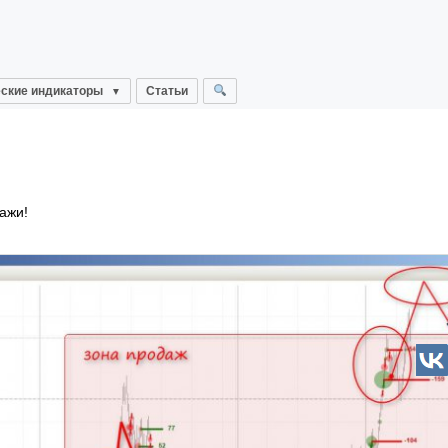
ские индикаторы
Статьи
ажи!