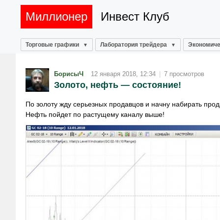
Миллионер
Инвест Клуб
Торговые графики
Лаборатория трейдера
Экономиче
БорисыЧ
12 января 2018, 12:34
|
7 просмотров
Золото, нефть — состояние!
По золоту жду серьезных продавцов и начну набирать прод
Нефть пойдет по растущему каналу выше!