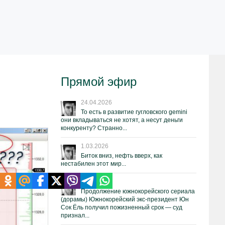
Прямой эфир
24.04.2026
То есть в развитие гугловского gemini
они вкладываться не хотят, а несут деньги
конкуренту? Странно...
1.03.2026
Биток вниз, нефть вверх, как
нестабилен этот мир...
19.02.2026
Продолжение южнокорейского сериала
(дорамы) Южнокорейский экс-президент Юн
Сок Ёль получил пожизненный срок — суд
признал...