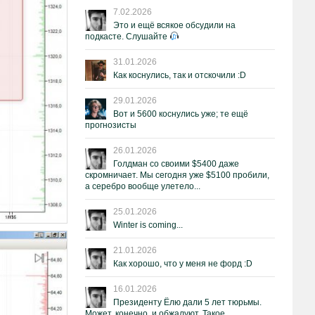
7.02.2026
Это и ещё всякое обсудили на
подкасте. Слушайте
31.01.2026
Как коснулись, так и отскочили :D
29.01.2026
Вот и 5600 коснулись уже; те ещё
прогнозисты
26.01.2026
Голдман со своими $5400 даже
скромничает. Мы сегодня уже $5100 пробили,
а серебро вообще улетело...
25.01.2026
Winter is coming...
21.01.2026
Как хорошо, что у меня не форд :D
16.01.2026
Президенту Ёлю дали 5 лет тюрьмы.
Может, конечно, и обжалуют. Такое.