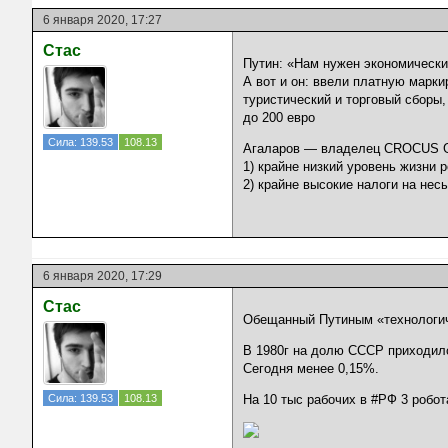
6 января 2020, 17:27
Стас
Путин: «Нам нужен экономически
А вот и он: ввели платную марки
туристический и торговый сборы,
до 200 евро
Сила: 139.53
108.13
Агаларов — владелец CROCUS GR
1) крайне низкий уровень жизни 
2) крайне высокие налоги на нес
6 января 2020, 17:29
Стас
Обещанный Путиным «технологи
В 1980г на долю СССР приходил
Сегодня менее 0,15%.
Сила: 139.53
108.13
На 10 тыс рабочих в #РФ 3 робот