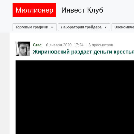
Миллионер
Инвест Клуб
Торговые графики
Лаборатория трейдера
Экономиче
Стас
6 января 2020, 17:24
|
3 просмотров
Жириновский раздает деньги кресть