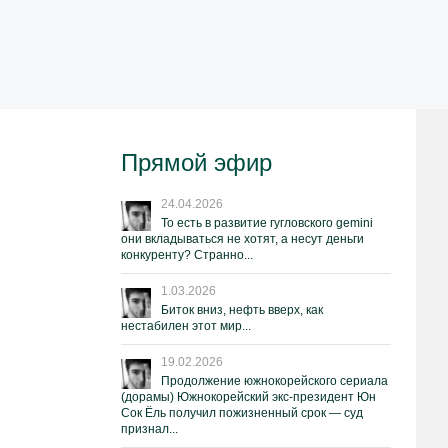
Прямой эфир
24.04.2026
То есть в развитие гугловского gemini
они вкладываться не хотят, а несут деньги
конкуренту? Странно...
1.03.2026
Биток вниз, нефть вверх, как
нестабилен этот мир...
19.02.2026
Продолжение южнокорейского сериала
(дорамы) Южнокорейский экс-президент Юн
Сок Ёль получил пожизненный срок — суд
признал...