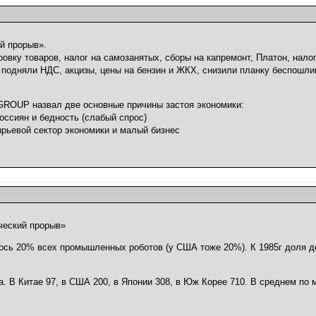
й прорыв».
ровку товаров, налог на самозанятых, сборы на капремонт, Платон, нало
 подняли НДС, акцизы, цены на бензин и ЖКХ, снизили планку беспошлин
OUP назвал две основные причины застоя экономики:
россиян и бедность (слабый спрос)
ырьевой сектор экономики и малый бизнес
ческий прорыв»
ось 20% всех промышленных роботов (у США тоже 20%). К 1985г доля д
а. В Китае 97, в США 200, в Японии 308, в Юж Корее 710. В среднем по 