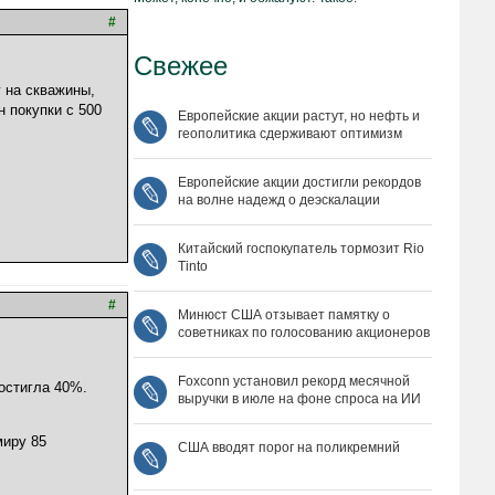
#
Свежее
г на скважины,
 покупки с 500
Европейские акции растут, но нефть и
геополитика сдерживают оптимизм
Европейские акции достигли рекордов
на волне надежд о деэскалации
Китайский госпокупатель тормозит Rio
Tinto
#
Минюст США отзывает памятку о
советниках по голосованию акционеров
Foxconn установил рекорд месячной
остигла 40%.
выручки в июле на фоне спроса на ИИ
миру 85
США вводят порог на поликремний