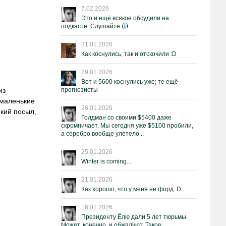
7.02.2026
Это и ещё всякое обсудили на
подкасте. Слушайте
31.01.2026
Как коснулись, так и отскочили :D
29.01.2026
Вот и 5600 коснулись уже; те ещё
из
прогнозисты
 маленькие
26.01.2026
кий посыл,
Голдман со своими $5400 даже
скромничает. Мы сегодня уже $5100 пробили,
а серебро вообще улетело...
25.01.2026
Winter is coming...
21.01.2026
Как хорошо, что у меня не форд :D
16.01.2026
Президенту Ёлю дали 5 лет тюрьмы.
Может, конечно, и обжалуют. Такое.