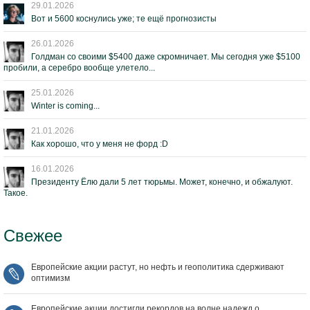
29.01.2026
Вот и 5600 коснулись уже; те ещё прогнозисты
26.01.2026
Голдман со своими $5400 даже скромничает. Мы сегодня уже $5100
пробили, а серебро вообще улетело...
25.01.2026
Winter is coming...
21.01.2026
Как хорошо, что у меня не форд :D
16.01.2026
Президенту Ёлю дали 5 лет тюрьмы. Может, конечно, и обжалуют.
Такое.
Свежее
Европейские акции растут, но нефть и геополитика сдерживают
оптимизм
Европейские акции достигли рекордов на волне надежд о