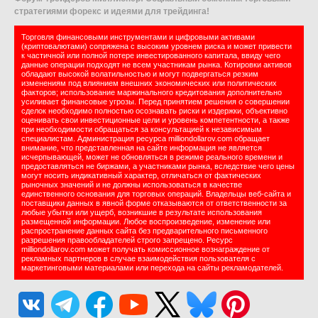
стратегиями форекс и идеями для трейдинга!
Торговля финансовыми инструментами и цифровыми активами
(криптовалютами) сопряжена с высоким уровнем риска и может привести
к частичной или полной потере инвестированного капитала, ввиду чего
данные операции подходят не всем участникам рынка. Котировки активов
обладают высокой волатильностью и могут подвергаться резким
изменениям под влиянием внешних экономических или политических
факторов; использование маржинального кредитования дополнительно
усиливает финансовые угрозы. Перед принятием решения о совершении
сделок необходимо полностью осознавать риски и издержки, объективно
оценивать свои инвестиционные цели и уровень компетентности, а также
при необходимости обращаться за консультацией к независимым
специалистам. Администрация ресурса milliondollarov.com обращает
внимание, что представленная на сайте информация не является
исчерпывающей, может не обновляться в режиме реального времени и
предоставляться не биржами, а участниками рынка, вследствие чего цены
могут носить индикативный характер, отличаться от фактических
рыночных значений и не должны использоваться в качестве
единственного основания для торговых операций. Владельцы веб-сайта и
поставщики данных в явной форме отказываются от ответственности за
любые убытки или ущерб, возникшие в результате использования
размещенной информации. Любое воспроизведение, изменение или
распространение данных сайта без предварительного письменного
разрешения правообладателей строго запрещено. Ресурс
milliondollarov.com может получать комиссионное вознаграждение от
рекламных партнеров в случае взаимодействия пользователя с
маркетинговыми материалами или перехода на сайты рекламодателей.