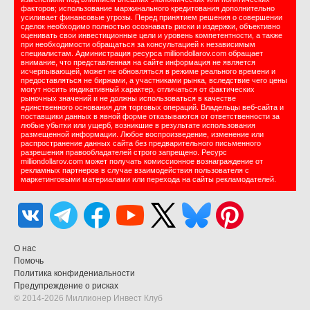
факторов; использование маржинального кредитования дополнительно
усиливает финансовые угрозы. Перед принятием решения о совершении
сделок необходимо полностью осознавать риски и издержки, объективно
оценивать свои инвестиционные цели и уровень компетентности, а также
при необходимости обращаться за консультацией к независимым
специалистам. Администрация ресурса milliondollarov.com обращает
внимание, что представленная на сайте информация не является
исчерпывающей, может не обновляться в режиме реального времени и
предоставляться не биржами, а участниками рынка, вследствие чего цены
могут носить индикативный характер, отличаться от фактических
рыночных значений и не должны использоваться в качестве
единственного основания для торговых операций. Владельцы веб-сайта и
поставщики данных в явной форме отказываются от ответственности за
любые убытки или ущерб, возникшие в результате использования
размещенной информации. Любое воспроизведение, изменение или
распространение данных сайта без предварительного письменного
разрешения правообладателей строго запрещено. Ресурс
milliondollarov.com может получать комиссионное вознаграждение от
рекламных партнеров в случае взаимодействия пользователя с
маркетинговыми материалами или перехода на сайты рекламодателей.
О нас
Помочь
Политика конфидениальности
Предупреждение о рисках
© 2014-2026 Миллионер Инвест Клуб