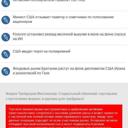
Китайский госпокупатель тормозит Rio Tinto
Минюст США отзывает памятку о советниках по голосованию
акционеров
Foxconn установил рекорд месячной выручки в июле на фоне спроса
на ИИ
США вводят порог на поликремний
Фондовые рынки Британии растут на фоне дипломатии США‑Ирана
и разногласий по Газе
Форум Трейдеров Миллионер: Социальный обменник торговыми
стратегиями форекс и идеями для трейдинга!
Торговля финансовыми инструментами и цифровыми активами
(криптовалютами) сопряжена с высоким уровнем риска и может привести
к частичной или полной потере инвестированного капитала, ввиду чего
данные операции подходят не всем участникам рынка. Котировки активов
обладают высокой волатильностью и могут подвергаться резким
изменениям под влиянием внешних экономических или политических