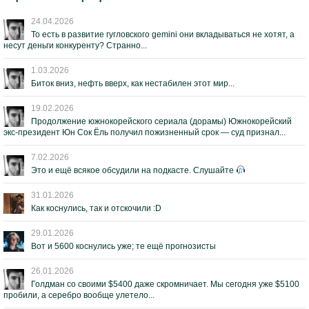
24.04.2026
То есть в развитие гугловского gemini они вкладываться не хотят, а
несут деньги конкуренту? Странно...
1.03.2026
Биток вниз, нефть вверх, как нестабилен этот мир...
19.02.2026
Продолжение южнокорейского сериала (дорамы) Южнокорейский
экс-президент Юн Сок Ёль получил пожизненный срок — суд признал...
7.02.2026
Это и ещё всякое обсудили на подкасте. Слушайте
31.01.2026
Как коснулись, так и отскочили :D
29.01.2026
Вот и 5600 коснулись уже; те ещё прогнозисты
26.01.2026
Голдман со своими $5400 даже скромничает. Мы сегодня уже $5100
пробили, а серебро вообще улетело...