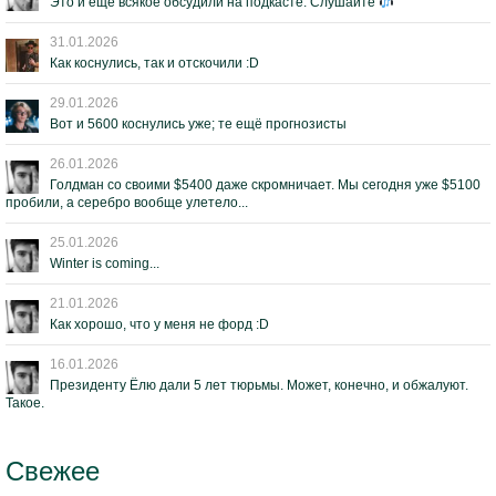
Это и ещё всякое обсудили на подкасте. Слушайте
31.01.2026
Как коснулись, так и отскочили :D
29.01.2026
Вот и 5600 коснулись уже; те ещё прогнозисты
26.01.2026
Голдман со своими $5400 даже скромничает. Мы сегодня уже $5100
пробили, а серебро вообще улетело...
25.01.2026
Winter is coming...
21.01.2026
Как хорошо, что у меня не форд :D
16.01.2026
Президенту Ёлю дали 5 лет тюрьмы. Может, конечно, и обжалуют.
Такое.
Свежее