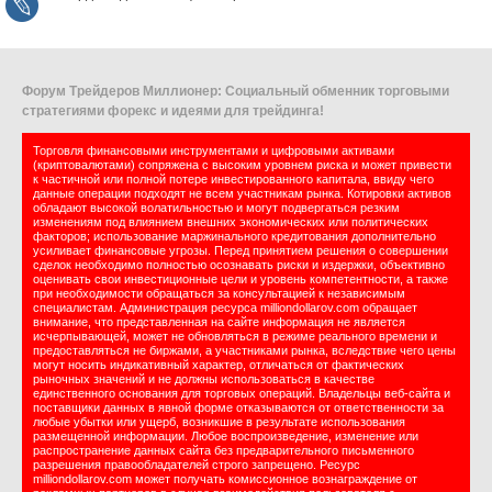
Форум Трейдеров Миллионер: Социальный обменник торговыми
стратегиями форекс и идеями для трейдинга!
Торговля финансовыми инструментами и цифровыми активами
(криптовалютами) сопряжена с высоким уровнем риска и может привести
к частичной или полной потере инвестированного капитала, ввиду чего
данные операции подходят не всем участникам рынка. Котировки активов
обладают высокой волатильностью и могут подвергаться резким
изменениям под влиянием внешних экономических или политических
факторов; использование маржинального кредитования дополнительно
усиливает финансовые угрозы. Перед принятием решения о совершении
сделок необходимо полностью осознавать риски и издержки, объективно
оценивать свои инвестиционные цели и уровень компетентности, а также
при необходимости обращаться за консультацией к независимым
специалистам. Администрация ресурса milliondollarov.com обращает
внимание, что представленная на сайте информация не является
исчерпывающей, может не обновляться в режиме реального времени и
предоставляться не биржами, а участниками рынка, вследствие чего цены
могут носить индикативный характер, отличаться от фактических
рыночных значений и не должны использоваться в качестве
единственного основания для торговых операций. Владельцы веб-сайта и
поставщики данных в явной форме отказываются от ответственности за
любые убытки или ущерб, возникшие в результате использования
размещенной информации. Любое воспроизведение, изменение или
распространение данных сайта без предварительного письменного
разрешения правообладателей строго запрещено. Ресурс
milliondollarov.com может получать комиссионное вознаграждение от