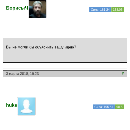
БорисыЧ
Сила: 181.24
133.06
Вы не могли бы объяснить вашу идею?
3 марта 2018, 16:23
#
huks
Сила: 105.84
98.6