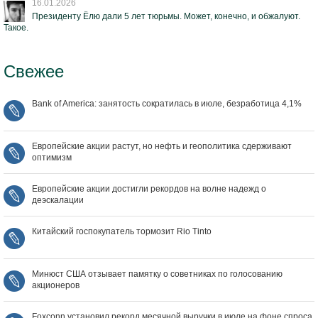
16.01.2026
Президенту Ёлю дали 5 лет тюрьмы. Может, конечно, и обжалуют.
Такое.
Свежее
Bank of America: занятость сократилась в июле, безработица 4,1%
Европейские акции растут, но нефть и геополитика сдерживают
оптимизм
Европейские акции достигли рекордов на волне надежд о
деэскалации
Китайский госпокупатель тормозит Rio Tinto
Минюст США отзывает памятку о советниках по голосованию
акционеров
Foxconn установил рекорд месячной выручки в июле на фоне спроса