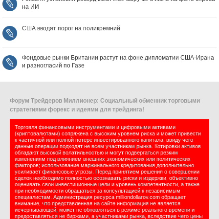
на ИИ
США вводят порог на поликремний
Фондовые рынки Британии растут на фоне дипломатии США‑Ирана
и разногласий по Газе
Форум Трейдеров Миллионер: Социальный обменник торговыми
стратегиями форекс и идеями для трейдинга!
Торговля финансовыми инструментами и цифровыми активами
(криптовалютами) сопряжена с высоким уровнем риска и может привести
к частичной или полной потере инвестированного капитала, ввиду чего
данные операции подходят не всем участникам рынка. Котировки активов
обладают высокой волатильностью и могут подвергаться резким
изменениям под влиянием внешних экономических или политических
факторов; использование маржинального кредитования дополнительно
усиливает финансовые угрозы. Перед принятием решения о совершении
сделок необходимо полностью осознавать риски и издержки, объективно
оценивать свои инвестиционные цели и уровень компетентности, а также
при необходимости обращаться за консультацией к независимым
специалистам. Администрация ресурса milliondollarov.com обращает
внимание, что представленная на сайте информация не является
исчерпывающей, может не обновляться в режиме реального времени и
предоставляться не биржами, а участниками рынка, вследствие чего цены