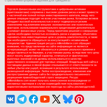
стратегиями форекс и идеями для трейдинга!
Торговля финансовыми инструментами и цифровыми активами
(криптовалютами) сопряжена с высоким уровнем риска и может привести
к частичной или полной потере инвестированного капитала, ввиду чего
данные операции подходят не всем участникам рынка. Котировки активов
обладают высокой волатильностью и могут подвергаться резким
изменениям под влиянием внешних экономических или политических
факторов; использование маржинального кредитования дополнительно
усиливает финансовые угрозы. Перед принятием решения о совершении
сделок необходимо полностью осознавать риски и издержки, объективно
оценивать свои инвестиционные цели и уровень компетентности, а также
при необходимости обращаться за консультацией к независимым
специалистам. Администрация ресурса milliondollarov.com обращает
внимание, что представленная на сайте информация не является
исчерпывающей, может не обновляться в режиме реального времени и
предоставляться не биржами, а участниками рынка, вследствие чего цены
могут носить индикативный характер, отличаться от фактических
рыночных значений и не должны использоваться в качестве
единственного основания для торговых операций. Владельцы веб-сайта и
поставщики данных в явной форме отказываются от ответственности за
любые убытки или ущерб, возникшие в результате использования
размещенной информации. Любое воспроизведение, изменение или
распространение данных сайта без предварительного письменного
разрешения правообладателей строго запрещено. Ресурс
milliondollarov.com может получать комиссионное вознаграждение от
рекламных партнеров в случае взаимодействия пользователя с
маркетинговыми материалами или перехода на сайты рекламодателей.