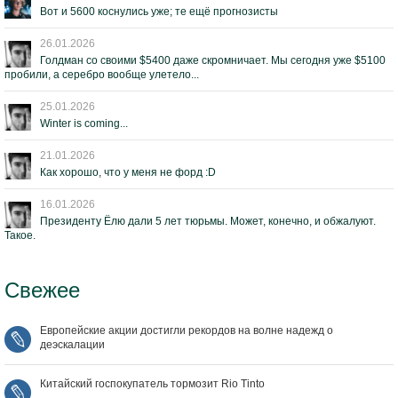
Вот и 5600 коснулись уже; те ещё прогнозисты
26.01.2026
Голдман со своими $5400 даже скромничает. Мы сегодня уже $5100
пробили, а серебро вообще улетело...
25.01.2026
Winter is coming...
21.01.2026
Как хорошо, что у меня не форд :D
16.01.2026
Президенту Ёлю дали 5 лет тюрьмы. Может, конечно, и обжалуют.
Такое.
Свежее
Европейские акции достигли рекордов на волне надежд о
деэскалации
Китайский госпокупатель тормозит Rio Tinto