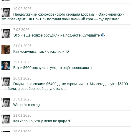
19.02.2026
Продолжение южнокорейского сериала (дорамы) Южнокорейский
экс-президент Юн Сок Ёль получил пожизненный срок — суд признал...
7.02.2026
Это и ещё всякое обсудили на подкасте. Слушайте
31.01.2026
Как коснулись, так и отскочили :D
29.01.2026
Вот и 5600 коснулись уже; те ещё прогнозисты
26.01.2026
Голдман со своими $5400 даже скромничает. Мы сегодня уже $5100
пробили, а серебро вообще улетело...
25.01.2026
Winter is coming...
21.01.2026
Как хорошо, что у меня не форд :D
16.01.2026