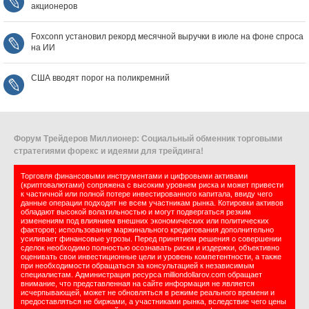
акционеров
Foxconn установил рекорд месячной выручки в июле на фоне спроса
на ИИ
США вводят порог на поликремний
Форум Трейдеров Миллионер: Социальный обменник торговыми
стратегиями форекс и идеями для трейдинга!
Торговля финансовыми инструментами и цифровыми активами
(криптовалютами) сопряжена с высоким уровнем риска и может привести
к частичной или полной потере инвестированного капитала, ввиду чего
данные операции подходят не всем участникам рынка. Котировки активов
обладают высокой волатильностью и могут подвергаться резким
изменениям под влиянием внешних экономических или политических
факторов; использование маржинального кредитования дополнительно
усиливает финансовые угрозы. Перед принятием решения о совершении
сделок необходимо полностью осознавать риски и издержки, объективно
оценивать свои инвестиционные цели и уровень компетентности, а также
при необходимости обращаться за консультацией к независимым
специалистам. Администрация ресурса milliondollarov.com обращает
внимание, что представленная на сайте информация не является
исчерпывающей, может не обновляться в режиме реального времени и
предоставляться не биржами, а участниками рынка, вследствие чего цены