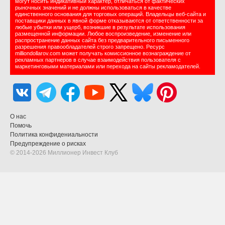
могут носить индикативный характер, отличаться от фактических
рыночных значений и не должны использоваться в качестве
единственного основания для торговых операций. Владельцы веб-сайта и
поставщики данных в явной форме отказываются от ответственности за
любые убытки или ущерб, возникшие в результате использования
размещенной информации. Любое воспроизведение, изменение или
распространение данных сайта без предварительного письменного
разрешения правообладателей строго запрещено. Ресурс
milliondollarov.com может получать комиссионное вознаграждение от
рекламных партнеров в случае взаимодействия пользователя с
маркетинговыми материалами или перехода на сайты рекламодателей.
О нас
Помочь
Политика конфидениальности
Предупреждение о рисках
© 2014-2026 Миллионер Инвест Клуб