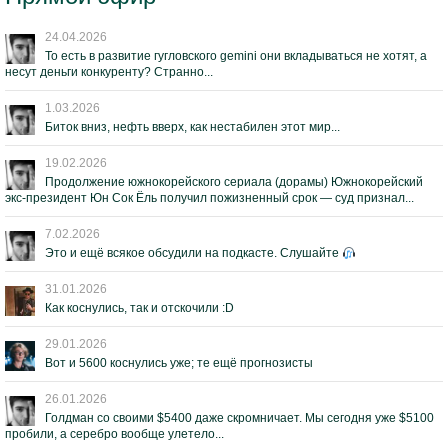
24.04.2026
То есть в развитие гугловского gemini они вкладываться не хотят, а
несут деньги конкуренту? Странно...
1.03.2026
Биток вниз, нефть вверх, как нестабилен этот мир...
19.02.2026
Продолжение южнокорейского сериала (дорамы) Южнокорейский
экс-президент Юн Сок Ёль получил пожизненный срок — суд признал...
7.02.2026
Это и ещё всякое обсудили на подкасте. Слушайте
31.01.2026
Как коснулись, так и отскочили :D
29.01.2026
Вот и 5600 коснулись уже; те ещё прогнозисты
26.01.2026
Голдман со своими $5400 даже скромничает. Мы сегодня уже $5100
пробили, а серебро вообще улетело...