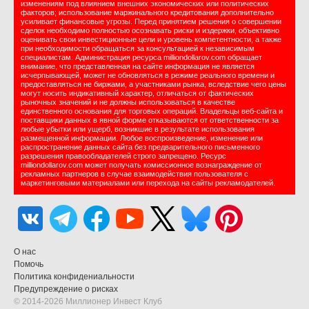
изменениям под влиянием внешних экономических или политических
факторов; использование маржинального кредитования дополнительно
усиливает финансовые угрозы. Перед принятием решения о совершении
сделок необходимо полностью осознавать риски и издержки, объективно
оценивать свои инвестиционные цели и уровень компетентности, а также
при необходимости обращаться за консультацией к независимым
специалистам. Администрация ресурса milliondollarov.com обращает
внимание, что представленная на сайте информация не является
исчерпывающей, может не обновляться в режиме реального времени и
предоставляться не биржами, а участниками рынка, вследствие чего цены
могут носить индикативный характер, отличаться от фактических
рыночных значений и не должны использоваться в качестве
единственного основания для торговых операций. Владельцы веб-сайта и
поставщики данных в явной форме отказываются от ответственности за
любые убытки или ущерб, возникшие в результате использования
размещенной информации. Любое воспроизведение, изменение или
распространение данных сайта без предварительного письменного
разрешения правообладателей строго запрещено. Ресурс
milliondollarov.com может получать комиссионное вознаграждение от
рекламных партнеров в случае взаимодействия пользователя с
маркетинговыми материалами или перехода на сайты рекламодателей.
О нас
Помочь
Политика конфидениальности
Предупреждение о рисках
© 2014-2026 Миллионер Инвест Клуб