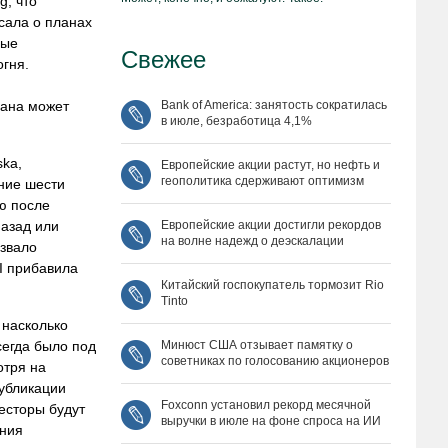
g, что
исала о планах
ные
Свежее
гня.
рана может
Bank of America: занятость сократилась
в июле, безработица 4,1%
ska,
Европейские акции растут, но нефть и
геополитика сдерживают оптимизм
ение шести
ю после
назад или
Европейские акции достигли рекордов
на волне надежд о деэскалации
ызвало
I прибавила
Китайский госпокупатель тормозит Rio
Tinto
 насколько
сегда было под
Минюст США отзывает памятку о
советниках по голосованию акционеров
отря на
публикации
Foxconn установил рекорд месячной
весторы будут
выручки в июле на фоне спроса на ИИ
яния