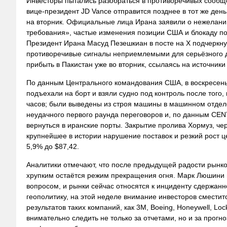
Инвесторы пытались разобраться в противоречивых сообщ
вице‑президент JD Vance отправится позднее в тот же день
на вторник. Официальные лица Ирана заявили о нежелании
требования», частые изменения позиции США и блокаду п
Президент Ирана Масуд Пезешкиан в посте на X подчеркну
противоречивые сигналы неприемлемыми для серьёзного д
прибыть в Пакистан уже во вторник, ссылаясь на источники
По данным Центрального командования США, в воскресенье
подъехали на борт и взяли судно под контроль после того
часов; были выведены из строя машины в машинном отделе
неудачного первого раунда переговоров и, по данным CENT
вернуться в иранские порты. Закрытие пролива Хормуз, чер
крупнейшее в истории нарушение поставок и резкий рост ц
5,9% до $87,42.
Аналитики отмечают, что после предыдущей радости рынко
хрупким остаётся режим прекращения огня. Марк Люшини и
вопросом, и рынки сейчас относятся к инциденту сдержанно
геополитику, на этой неделе внимание инвесторов сместит
результатов таких компаний, как 3M, Boeing, Honeywell, Lock
внимательно следить не только за отчетами, но и за прогн