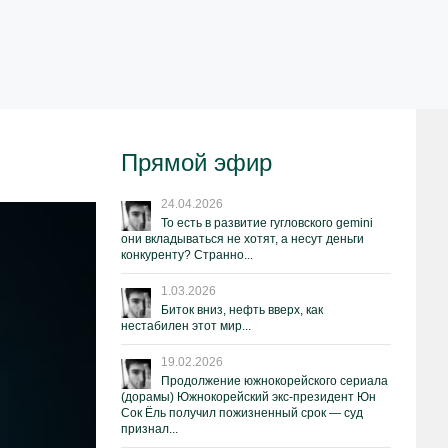
Прямой эфир
24.04.2026
То есть в развитие гугловского gemini
они вкладываться не хотят, а несут деньги
конкуренту? Странно...
1.03.2026
Биток вниз, нефть вверх, как
нестабилен этот мир...
19.02.2026
Продолжение южнокорейского сериала
(дорамы) Южнокорейский экс-президент Юн
Сок Ёль получил пожизненный срок — суд
признал...