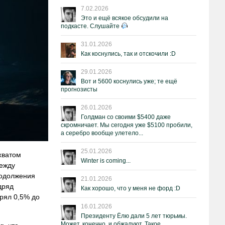
7.02.2026
Это и ещё всякое обсудили на
подкасте. Слушайте
31.01.2026
Как коснулись, так и отскочили :D
29.01.2026
Вот и 5600 коснулись уже; те ещё
прогнозисты
26.01.2026
Голдман со своими $5400 даже
скромничает. Мы сегодня уже $5100 пробили,
а серебро вообще улетело...
25.01.2026
хватом
Winter is coming...
между
родолжения
21.01.2026
дряд
Как хорошо, что у меня не форд :D
рял 0,5% до
16.01.2026
Президенту Ёлю дали 5 лет тюрьмы.
Может, конечно, и обжалуют. Такое.