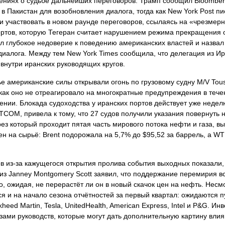
ениях о судьбе дальнейших переговоров: Трамп сообщил Bloomber
 в Пакистан для возобновления диалога, тогда как New York Post п
 участвовать в новом раунде переговоров, ссылаясь на «чрезмер
ортов, которую Тегеран считает нарушением режима прекращения о
л глубокое недоверие к поведению американских властей и назвал
иалога. Между тем New York Times сообщила, что делегация из И
 внутри иранских руководящих кругов.
 американские силы открывали огонь по грузовому судну M/V Tou
, как оно не отреагировало на многократные предупреждения в теч
нии. Блокада судоходства у иранских портов действует уже недел
COM, привела к тому, что 27 судов получили указания повернуть 
ез который проходит пятая часть мирового потока нефти и газа, в
ен на сырьё: Brent подорожала на 5,7% до $95,52 за баррель, а WT
в из‑за кажущегося открытия пролива события выходных показали,
з Janney Montgomery Scott заявил, что поддержание перемирия в
, ожидая, не перерастёт ли он в новый скачок цен на нефть. Несм
ся и на начало сезона отчётностей за первый квартал: ожидаются 
heed Martin, Tesla, UnitedHealth, American Express, Intel и P&G. Ин
озами руководств, которые могут дать дополнительную картину вли