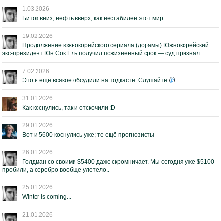
1.03.2026
Биток вниз, нефть вверх, как нестабилен этот мир...
19.02.2026
Продолжение южнокорейского сериала (дорамы) Южнокорейский
экс-президент Юн Сок Ёль получил пожизненный срок — суд признал...
7.02.2026
Это и ещё всякое обсудили на подкасте. Слушайте
31.01.2026
Как коснулись, так и отскочили :D
29.01.2026
Вот и 5600 коснулись уже; те ещё прогнозисты
26.01.2026
Голдман со своими $5400 даже скромничает. Мы сегодня уже $5100
пробили, а серебро вообще улетело...
25.01.2026
Winter is coming...
21.01.2026