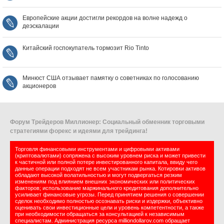
Европейские акции достигли рекордов на волне надежд о
деэскалации
Китайский госпокупатель тормозит Rio Tinto
Минюст США отзывает памятку о советниках по голосованию
акционеров
Форум Трейдеров Миллионер: Социальный обменник торговыми
стратегиями форекс и идеями для трейдинга!
Торговля финансовыми инструментами и цифровыми активами
(криптовалютами) сопряжена с высоким уровнем риска и может привести
к частичной или полной потере инвестированного капитала, ввиду чего
данные операции подходят не всем участникам рынка. Котировки активов
обладают высокой волатильностью и могут подвергаться резким
изменениям под влиянием внешних экономических или политических
факторов; использование маржинального кредитования дополнительно
усиливает финансовые угрозы. Перед принятием решения о совершении
сделок необходимо полностью осознавать риски и издержки, объективно
оценивать свои инвестиционные цели и уровень компетентности, а также
при необходимости обращаться за консультацией к независимым
специалистам. Администрация ресурса milliondollarov.com обращает