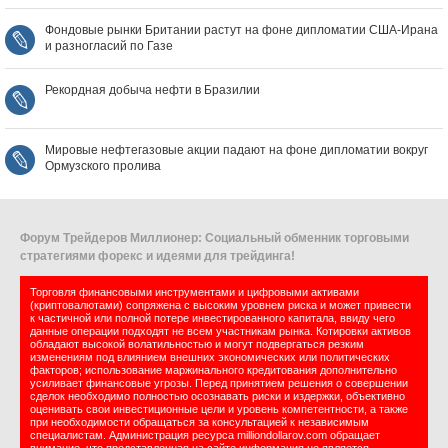
Фондовые рынки Британии растут на фоне дипломатии США‑Ирана
и разногласий по Газе
Рекордная добыча нефти в Бразилии
Мировые нефтегазовые акции падают на фоне дипломатии вокруг
Ормузского пролива
Форум Трейдеров Миллионер: Социальный обменник торговыми
стратегиями форекс и идеями для трейдинга!
Торговля финансовыми инструментами и цифровыми активами
(криптовалютами) сопряжена с высоким уровнем риска и может привести
к частичной или полной потере инвестированного капитала, ввиду чего
данные операции подходят не всем участникам рынка. Котировки активов
обладают высокой волатильностью и могут подвергаться резким
изменениям под влиянием внешних экономических или политических
факторов; использование маржинального кредитования дополнительно
усиливает финансовые угрозы. Перед принятием решения о совершении
сделок необходимо полностью осознавать риски и издержки, объективно
оценивать свои инвестиционные цели и уровень компетентности, а также
при необходимости обращаться за консультацией к независимым
специалистам. Администрация ресурса milliondollarov.com обращает