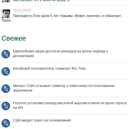
Как хорошо, что у меня не форд :D
16.01.2026
Президенту Ёлю дали 5 лет тюрьмы. Может, конечно, и обжалуют.
Такое.
Свежее
Европейские акции достигли рекордов на волне надежд о
деэскалации
Китайский госпокупатель тормозит Rio Tinto
Минюст США отзывает памятку о советниках по голосованию
акционеров
Foxconn установил рекорд месячной выручки в июле на фоне спроса
на ИИ
США вводят порог на поликремний