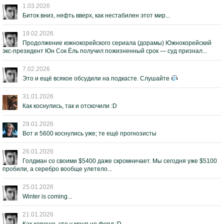
1.03.2026
Биток вниз, нефть вверх, как нестабилен этот мир...
19.02.2026
Продолжение южнокорейского сериала (дорамы) Южнокорейский
экс-президент Юн Сок Ёль получил пожизненный срок — суд признал...
7.02.2026
Это и ещё всякое обсудили на подкасте. Слушайте
31.01.2026
Как коснулись, так и отскочили :D
29.01.2026
Вот и 5600 коснулись уже; те ещё прогнозисты
26.01.2026
Голдман со своими $5400 даже скромничает. Мы сегодня уже $5100
пробили, а серебро вообще улетело...
25.01.2026
Winter is coming...
21.01.2026