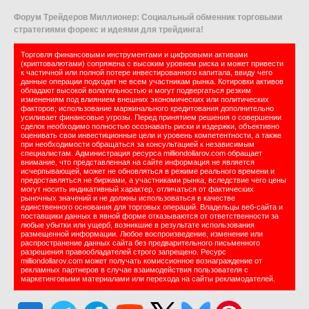
Форум Трейдеров Миллионер: Социальный обменник торговыми
стратегиями форекс и идеями для трейдинга!
Торговля финансовыми инструментами и цифровыми активами
(криптовалютами) сопряжена с высоким уровнем риска и может привести
к частичной или полной потере инвестированного капитала, ввиду чего
данные операции подходят не всем участникам рынка. Котировки активов
обладают высокой волатильностью и могут подвергаться резким
изменениям под влиянием внешних экономических или политических
факторов; использование маржинального кредитования дополнительно
усиливает финансовые угрозы. Перед принятием решения о совершении
сделок необходимо полностью осознавать риски и издержки, объективно
оценивать свои инвестиционные цели и уровень компетентности, а также
при необходимости обращаться за консультацией к независимым
специалистам. Администрация ресурса milliondollarov.com обращает
внимание, что представленная на сайте информация не является
исчерпывающей, может не обновляться в режиме реального времени и
предоставляться не биржами, а участниками рынка, вследствие чего цены
могут носить индикативный характер, отличаться от фактических
рыночных значений и не должны использоваться в качестве
единственного основания для торговых операций. Владельцы веб-сайта и
поставщики данных в явной форме отказываются от ответственности за
любые убытки или ущерб, возникшие в результате использования
размещенной информации. Любое воспроизведение, изменение или
распространение данных сайта без предварительного письменного
разрешения правообладателей строго запрещено. Ресурс
milliondollarov.com может получать комиссионное вознаграждение от
рекламных партнеров в случае взаимодействия пользователя с
маркетинговыми материалами или перехода на сайты рекламодателей.