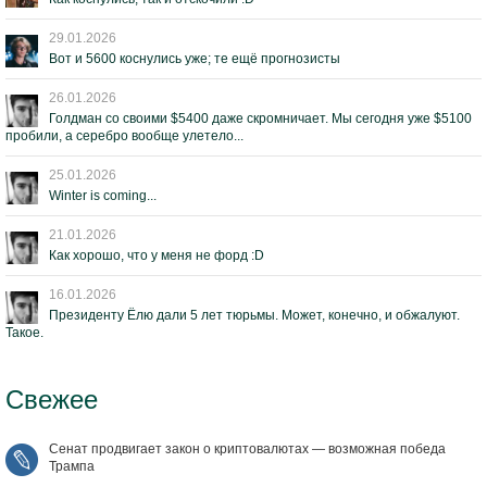
29.01.2026
Вот и 5600 коснулись уже; те ещё прогнозисты
26.01.2026
Голдман со своими $5400 даже скромничает. Мы сегодня уже $5100
пробили, а серебро вообще улетело...
25.01.2026
Winter is coming...
21.01.2026
Как хорошо, что у меня не форд :D
16.01.2026
Президенту Ёлю дали 5 лет тюрьмы. Может, конечно, и обжалуют.
Такое.
Свежее
Сенат продвигает закон о криптовалютах — возможная победа
Трампа