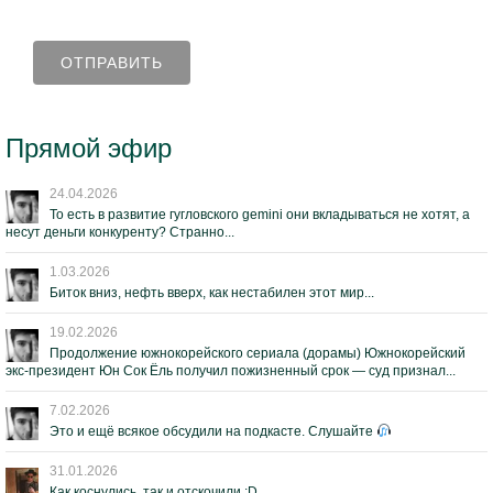
Прямой эфир
24.04.2026
То есть в развитие гугловского gemini они вкладываться не хотят, а
несут деньги конкуренту? Странно...
1.03.2026
Биток вниз, нефть вверх, как нестабилен этот мир...
19.02.2026
Продолжение южнокорейского сериала (дорамы) Южнокорейский
экс-президент Юн Сок Ёль получил пожизненный срок — суд признал...
7.02.2026
Это и ещё всякое обсудили на подкасте. Слушайте
31.01.2026
Как коснулись, так и отскочили :D