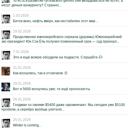
То есть в развитие гугловского gemini они вкладываться не хотят, а
несут деньги конкуренту? Странно...
1.03.2026
Биток вниз, нефть вверх, как нестабилен этот мир...
19.02.2026
Продолжение южнокорейского сериала (дорамы) Южнокорейский
экс-президент Юн Сок Ёль получил пожизненный срок — суд признал...
7.02.2026
Это и ещё всякое обсудили на подкасте. Слушайте
31.01.2026
Как коснулись, так и отскочили :D
29.01.2026
Вот и 5600 коснулись уже; те ещё прогнозисты
26.01.2026
Голдман со своими $5400 даже скромничает. Мы сегодня уже $5100
пробили, а серебро вообще улетело...
25.01.2026
Winter is coming...