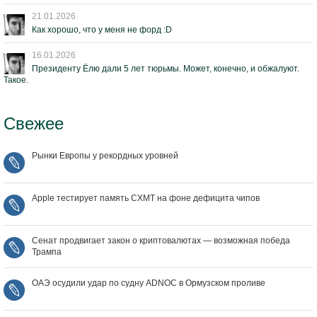
21.01.2026
Как хорошо, что у меня не форд :D
16.01.2026
Президенту Ёлю дали 5 лет тюрьмы. Может, конечно, и обжалуют.
Такое.
Свежее
Рынки Европы у рекордных уровней
Apple тестирует память CXMT на фоне дефицита чипов
Сенат продвигает закон о криптовалютах — возможная победа
Трампа
ОАЭ осудили удар по судну ADNOC в Ормузском проливе