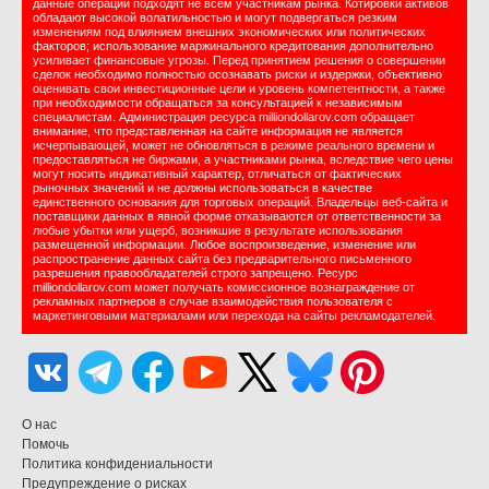
данные операции подходят не всем участникам рынка. Котировки активов
обладают высокой волатильностью и могут подвергаться резким
изменениям под влиянием внешних экономических или политических
факторов; использование маржинального кредитования дополнительно
усиливает финансовые угрозы. Перед принятием решения о совершении
сделок необходимо полностью осознавать риски и издержки, объективно
оценивать свои инвестиционные цели и уровень компетентности, а также
при необходимости обращаться за консультацией к независимым
специалистам. Администрация ресурса milliondollarov.com обращает
внимание, что представленная на сайте информация не является
исчерпывающей, может не обновляться в режиме реального времени и
предоставляться не биржами, а участниками рынка, вследствие чего цены
могут носить индикативный характер, отличаться от фактических
рыночных значений и не должны использоваться в качестве
единственного основания для торговых операций. Владельцы веб-сайта и
поставщики данных в явной форме отказываются от ответственности за
любые убытки или ущерб, возникшие в результате использования
размещенной информации. Любое воспроизведение, изменение или
распространение данных сайта без предварительного письменного
разрешения правообладателей строго запрещено. Ресурс
milliondollarov.com может получать комиссионное вознаграждение от
рекламных партнеров в случае взаимодействия пользователя с
маркетинговыми материалами или перехода на сайты рекламодателей.
О нас
Помочь
Политика конфидениальности
Предупреждение о рисках