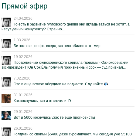
Прямой эфир
24.04.2026
То есть в развитие гугловского gemini они вкладываться не хотят, а
несут деньги конкуренту? Странно...
1.03.2026
Биток вниз, нефть вверх, как нестабилен этот мир...
19.02.2026
Продолжение южнокорейского сериала (дорамы) Южнокорейский
экс-президент Юн Сок Ёль получил пожизненный срок — суд признал...
7.02.2026
Это и ещё всякое обсудили на подкасте. Слушайте
31.01.2026
Как коснулись, так и отскочили :D
29.01.2026
Вот и 5600 коснулись уже; те ещё прогнозисты
26.01.2026
Голдман со своими $5400 даже скромничает. Мы сегодня уже $5100