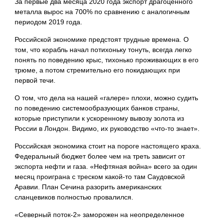
За первые два месяца 2020 года экспорт драгоценного
металла вырос на 700% по сравнению с аналогичным
периодом 2019 года.
Российской экономике предстоят трудные
времена. О
том, что корабль начал потихоньку тонуть, всегда легко
понять по поведению крыс, тихонько проживающих в его
трюме, а потом стремительно его покидающих при
первой течи.
О том, что дела на нашей «галере» плохи, можно судить
по поведению системообразующих банков страны,
которые приступили к ускоренному вывозу золота из
России в Лондон. Видимо, их руководство «что-то знает».
Российская экономика стоит на пороге настоящего краха.
Федеральный бюджет более чем на треть зависит от
экспорта нефти и газа. «Нефтяная война» всего за один
месяц проиграна с треском какой-то там Саудовской
Аравии. План Сечина разорить американских
сланцевиков полностью провалился.
«Северный поток-2» заморожен на неопределенное