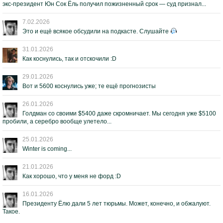
экс-президент Юн Сок Ёль получил пожизненный срок — суд признал...
7.02.2026
Это и ещё всякое обсудили на подкасте. Слушайте
31.01.2026
Как коснулись, так и отскочили :D
29.01.2026
Вот и 5600 коснулись уже; те ещё прогнозисты
26.01.2026
Голдман со своими $5400 даже скромничает. Мы сегодня уже $5100
пробили, а серебро вообще улетело...
25.01.2026
Winter is coming...
21.01.2026
Как хорошо, что у меня не форд :D
16.01.2026
Президенту Ёлю дали 5 лет тюрьмы. Может, конечно, и обжалуют.
Такое.