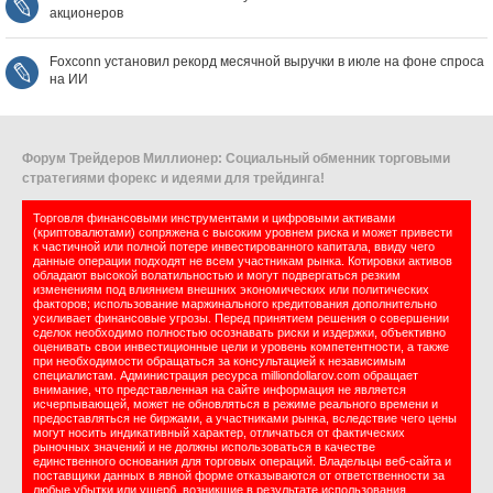
акционеров
Foxconn установил рекорд месячной выручки в июле на фоне спроса
на ИИ
Форум Трейдеров Миллионер: Социальный обменник торговыми
стратегиями форекс и идеями для трейдинга!
Торговля финансовыми инструментами и цифровыми активами
(криптовалютами) сопряжена с высоким уровнем риска и может привести
к частичной или полной потере инвестированного капитала, ввиду чего
данные операции подходят не всем участникам рынка. Котировки активов
обладают высокой волатильностью и могут подвергаться резким
изменениям под влиянием внешних экономических или политических
факторов; использование маржинального кредитования дополнительно
усиливает финансовые угрозы. Перед принятием решения о совершении
сделок необходимо полностью осознавать риски и издержки, объективно
оценивать свои инвестиционные цели и уровень компетентности, а также
при необходимости обращаться за консультацией к независимым
специалистам. Администрация ресурса milliondollarov.com обращает
внимание, что представленная на сайте информация не является
исчерпывающей, может не обновляться в режиме реального времени и
предоставляться не биржами, а участниками рынка, вследствие чего цены
могут носить индикативный характер, отличаться от фактических
рыночных значений и не должны использоваться в качестве
единственного основания для торговых операций. Владельцы веб-сайта и
поставщики данных в явной форме отказываются от ответственности за
любые убытки или ущерб, возникшие в результате использования