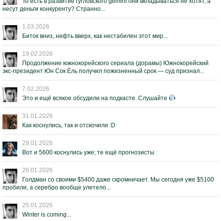
То есть в развитие гугловского gemini они вкладываться не хотят, а
несут деньги конкуренту? Странно...
1.03.2026
Биток вниз, нефть вверх, как нестабилен этот мир...
19.02.2026
Продолжение южнокорейского сериала (дорамы) Южнокорейский
экс-президент Юн Сок Ёль получил пожизненный срок — суд признал...
7.02.2026
Это и ещё всякое обсудили на подкасте. Слушайте
31.01.2026
Как коснулись, так и отскочили :D
29.01.2026
Вот и 5600 коснулись уже; те ещё прогнозисты
26.01.2026
Голдман со своими $5400 даже скромничает. Мы сегодня уже $5100
пробили, а серебро вообще улетело...
25.01.2026
Winter is coming...