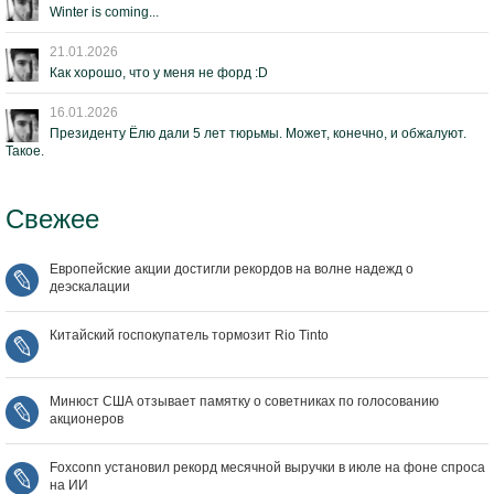
Winter is coming...
21.01.2026
Как хорошо, что у меня не форд :D
16.01.2026
Президенту Ёлю дали 5 лет тюрьмы. Может, конечно, и обжалуют.
Такое.
Свежее
Европейские акции достигли рекордов на волне надежд о
деэскалации
Китайский госпокупатель тормозит Rio Tinto
Минюст США отзывает памятку о советниках по голосованию
акционеров
Foxconn установил рекорд месячной выручки в июле на фоне спроса
на ИИ