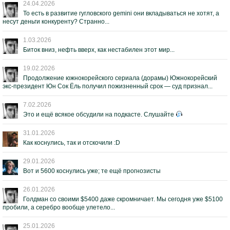
24.04.2026
То есть в развитие гугловского gemini они вкладываться не хотят, а
несут деньги конкуренту? Странно...
1.03.2026
Биток вниз, нефть вверх, как нестабилен этот мир...
19.02.2026
Продолжение южнокорейского сериала (дорамы) Южнокорейский
экс-президент Юн Сок Ёль получил пожизненный срок — суд признал...
7.02.2026
Это и ещё всякое обсудили на подкасте. Слушайте
31.01.2026
Как коснулись, так и отскочили :D
29.01.2026
Вот и 5600 коснулись уже; те ещё прогнозисты
26.01.2026
Голдман со своими $5400 даже скромничает. Мы сегодня уже $5100
пробили, а серебро вообще улетело...
25.01.2026