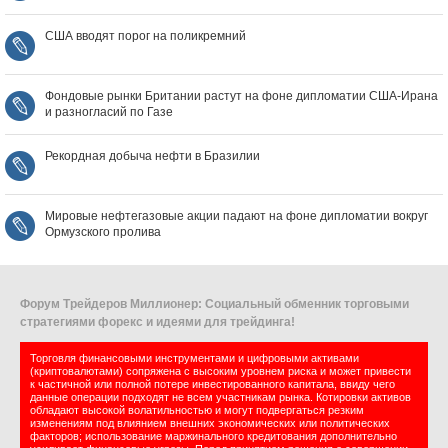
США вводят порог на поликремний
Фондовые рынки Британии растут на фоне дипломатии США‑Ирана
и разногласий по Газе
Рекордная добыча нефти в Бразилии
Мировые нефтегазовые акции падают на фоне дипломатии вокруг
Ормузского пролива
Форум Трейдеров Миллионер: Социальный обменник торговыми
стратегиями форекс и идеями для трейдинга!
Торговля финансовыми инструментами и цифровыми активами
(криптовалютами) сопряжена с высоким уровнем риска и может привести
к частичной или полной потере инвестированного капитала, ввиду чего
данные операции подходят не всем участникам рынка. Котировки активов
обладают высокой волатильностью и могут подвергаться резким
изменениям под влиянием внешних экономических или политических
факторов; использование маржинального кредитования дополнительно