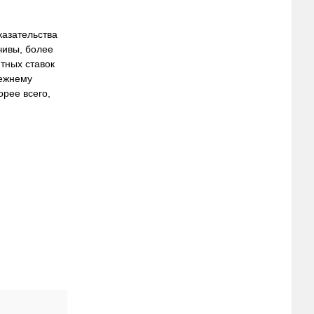
казательства
чивы, более
тных ставок
режнему
орее всего,