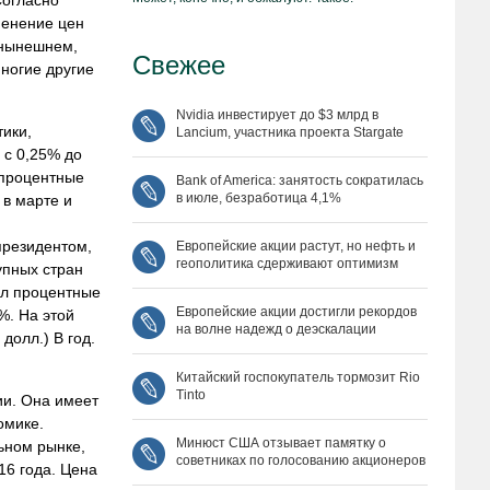
Согласно
менение цен
 нынешнем,
Свежее
многие другие
Nvidia инвестирует до $3 млрд в
ики,
Lancium, участника проекта Stargate
 с 0,25% до
 процентные
Bank of America: занятость сократилась
в июле, безработица 4,1%
 в марте и
президентом,
Европейские акции растут, но нефть и
геополитика сдерживают оптимизм
упных стран
ил процентные
Европейские акции достигли рекордов
%. На этой
на волне надежд о деэскалации
долл.) В год.
Китайский госпокупатель тормозит Rio
Tinto
ии. Она имеет
омике.
Минюст США отзывает памятку о
ьном рынке,
советниках по голосованию акционеров
16 года. Цена