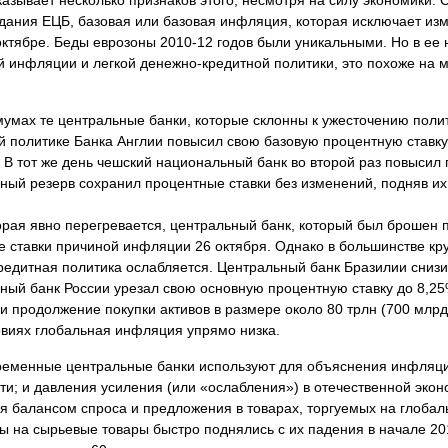
азывает несколько признаков этого, несмотря на силу экономики. 
дания ЕЦБ, базовая или базовая инфляция, которая исключает из
 октябре. Беды еврозоны 2010-12 годов были
уникальными. Но в ее
й инфляции и легкой денежно-кредитной политики, это похоже на 
умах те центральные банки, которые склонны к ужесточению полит
й политике Банка Англии повысил свою базовую процентную ставку
. В тот же день чешский национальный банк во второй раз повысил
ьный резерв сохранил процентные ставки без изменений, подняв их
орая явно перегревается, центральный банк, который был брошен 
 ставки причиной инфляции 26 октября. Однако в большинстве кр
редитная политика ослабляется. Центральный банк Бразилии сниз
ьный банк России урезал свою основную процентную ставку до 8,25
 продолжение покупки активов в размере около 80 трлн (700 млрд 
ловиях глобальная инфляция упрямо низка.
временные центральные банки используют для объяснения инфляц
и; и давления усиления (или «ослабления») в отечественной экон
 балансом спроса и предложения в товарах, торгуемых на глобал
ны на сырьевые товары быстро поднялись с их падения в начале 20