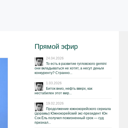
Прямой эфир
24.04.2026
То есть в развитие гугловского gemini
они вкладываться не хотят, а несут деньги
конкуренту? Странно...
1.03.2026
Биток вниз, нефть вверх, как
нестабилен этот мир...
19.02.2026
Продолжение южнокорейского сериала
(дорамы) Южнокорейский экс-президент Юн
Сок Ёль получил пожизненный срок — суд
признал...