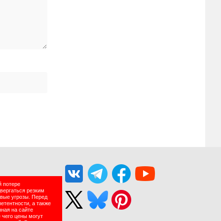
й потере
двергаться резким
вые угрозы. Перед
етентности, а также
нная на сайте
 чего цены могут