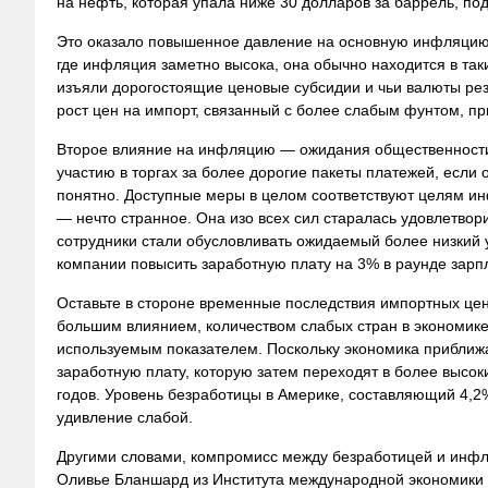
на нефть, которая упала ниже 30 долларов за баррель, по
Это оказало повышенное давление на основную инфляцию: 
где инфляция заметно высока, она обычно находится в таки
изъяли дорогостоящие ценовые субсидии и чьи валюты рез
рост цен на импорт, связанный с более слабым фунтом, пр
Второе влияние на инфляцию — ожидания общественности.
участию в торгах за более дорогие пакеты платежей, если 
понятно. Доступные меры в целом соответствуют целям ин
— нечто странное. Она изо всех сил старалась удовлетвор
сотрудники стали обусловливать ожидаемый более низкий
компании повысить заработную плату на 3% в раунде зарп
Оставьте в стороне временные последствия импортных це
большим влиянием, количеством слабых стран в экономике.
используемым показателем. Поскольку экономика приближа
заработную плату, которую затем переходят в более высоки
годов. Уровень безработицы в Америке, составляющий 4,2
удивление слабой.
Другими словами, компромисс между безработицей и инфля
Оливье Бланшард из Института международной экономики П