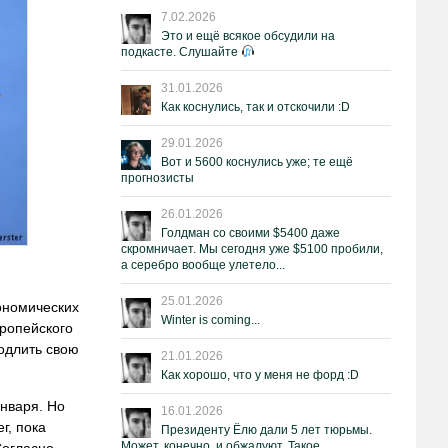
7.02.2026
Это и ещё всякое обсудили на
подкасте. Слушайте
31.01.2026
Как коснулись, так и отскочили :D
29.01.2026
Вот и 5600 коснулись уже; те ещё
прогнозисты
26.01.2026
Голдман со своими $5400 даже
скромничает. Мы сегодня уже $5100 пробили,
а серебро вообще улетело...
25.01.2026
кономических
Winter is coming...
вропейского
родлить свою
21.01.2026
Как хорошо, что у меня не форд :D
января. Но
16.01.2026
г, пока
Президенту Ёлю дали 5 лет тюрьмы.
Может, конечно, и обжалуют. Такое.