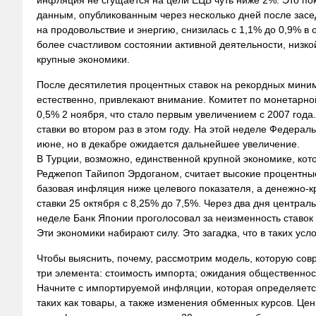
инфляция не сгущается на цели ЕЦБ чуть ниже 2%. Это пок
данным, опубликованным через несколько дней после засе
на продовольствие и энергию, снизилась с 1,1% до 0,9% в
более счастливом состоянии активной деятельности, низко
крупные экономики.
После десятилетия процентных ставок на рекордных миним
естественно, привлекают внимание. Комитет по монетарно
0,5% 2 ноября, что стало первым увеличением с 2007 года
ставки во втором раз в этом году. На этой неделе Федерал
июне, но в декабре ожидается дальнейшее увеличение.
В Турции, возможно, единственной крупной экономике, кот
Реджепоп Тайипоп Эрдоганом, считает высокие процентные
базовая инфляция ниже целевого показателя, а денежно-к
ставки 25 октября с 8,25% до 7,5%. Через два дня централ
неделе Банк Японии проголосовал за неизменность ставок и
Эти экономики набирают силу. Это загадка, что в таких ус
Чтобы выяснить, почему, рассмотрим модель, которую со
три элемента: стоимость импорта; ожидания общественност
Начните с импортируемой инфляции, которая определяется
таких как товары, а также изменения обменных курсов. Це