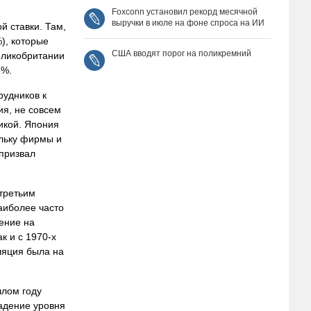
Foxconn установил рекорд месячной
выручки в июле на фоне спроса на ИИ
й ставки. Там,
%), которые
США вводят порог на поликремний
еликобритании
3%.
рудников к
ия, не совсем
икой. Япония
ольку фирмы и
призвал
третьим
аиболее часто
ение на
к и с 1970-х
ляция была на
шлом году
падение уровня