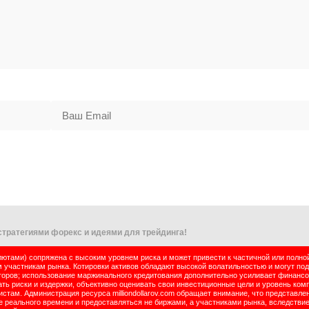
тратегиями форекс и идеями для трейдинга!
тами) сопряжена с высоким уровнем риска и может привести к частичной или полно
м участникам рынка. Котировки активов обладают высокой волатильностью и могут по
оров; использование маржинального кредитования дополнительно усиливает финансо
ь риски и издержки, объективно оценивать свои инвестиционные цели и уровень комп
там. Администрация ресурса milliondollarov.com обращает внимание, что представле
реального времени и предоставляться не биржами, а участниками рынка, вследствие