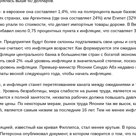
днялась выше 60 долларов.
в еврозоне она составляет 1,4%, что на полпроцента выше базово
х странах, как Аргентина (где она составляет 24%) или Египет (32
ко упали по стоимости, что делает импортные товары дороже. В В
ибавил около 0,75 процентных пункта к инфляции, что составляет 
 Предприятия будут более склонны подталкивать свои цены и сот
они считают, что инфляция возрастет. Как формируются эти ожидан
фляции центрального банка в большинстве стран с богатой эконом
ить свой 2% -ный уровень инфляции в значительной степени, поск
 уровень инфляции. Премьер-министр Японии Синдзо Абэ недавно 
латы весной следующего года, чтобы начать инфляцию.
н, и инфляция станет перетягиванием каната между ожиданиями и 
 Уровень безработицы, мера слабости на рынке труда, является н
ется к полной занятости, нехватка рабочих должна повышать давл
е цены. По некоторым мерам, рынок труда Японии так же высок, ка
%, является самым низким за последние 16 лет. Тем не менее инф
цией, известный как кривая Филлипса, стал менее крутым. В про
етерсона опубликовал документ, в котором говорится о том, что 