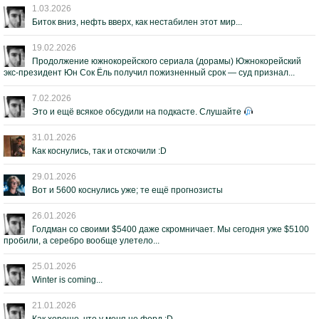
1.03.2026
Биток вниз, нефть вверх, как нестабилен этот мир...
19.02.2026
Продолжение южнокорейского сериала (дорамы) Южнокорейский
экс-президент Юн Сок Ёль получил пожизненный срок — суд признал...
7.02.2026
Это и ещё всякое обсудили на подкасте. Слушайте
31.01.2026
Как коснулись, так и отскочили :D
29.01.2026
Вот и 5600 коснулись уже; те ещё прогнозисты
26.01.2026
Голдман со своими $5400 даже скромничает. Мы сегодня уже $5100
пробили, а серебро вообще улетело...
25.01.2026
Winter is coming...
21.01.2026