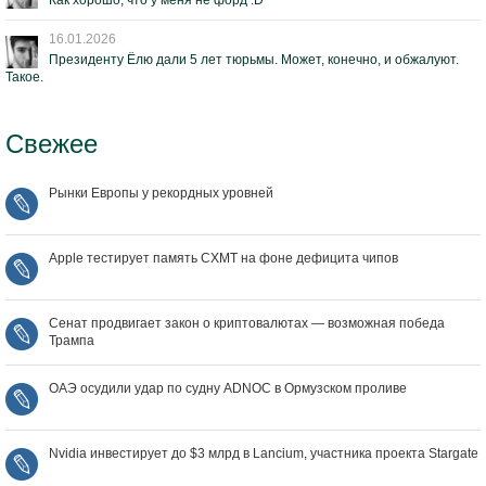
Как хорошо, что у меня не форд :D
16.01.2026
Президенту Ёлю дали 5 лет тюрьмы. Может, конечно, и обжалуют.
Такое.
Свежее
Рынки Европы у рекордных уровней
Apple тестирует память CXMT на фоне дефицита чипов
Сенат продвигает закон о криптовалютах — возможная победа
Трампа
ОАЭ осудили удар по судну ADNOC в Ормузском проливе
Nvidia инвестирует до $3 млрд в Lancium, участника проекта Stargate