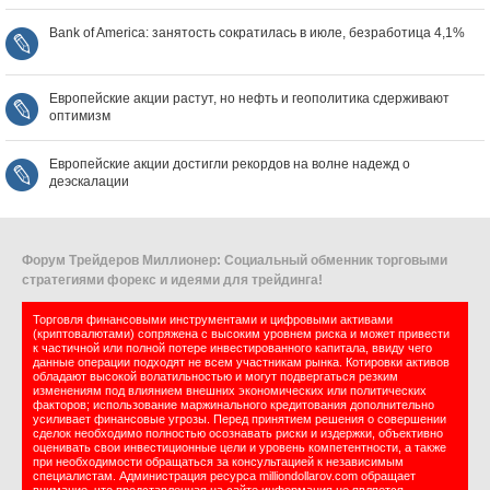
Bank of America: занятость сократилась в июле, безработица 4,1%
Европейские акции растут, но нефть и геополитика сдерживают
оптимизм
Европейские акции достигли рекордов на волне надежд о
деэскалации
Форум Трейдеров Миллионер: Социальный обменник торговыми
стратегиями форекс и идеями для трейдинга!
Торговля финансовыми инструментами и цифровыми активами
(криптовалютами) сопряжена с высоким уровнем риска и может привести
к частичной или полной потере инвестированного капитала, ввиду чего
данные операции подходят не всем участникам рынка. Котировки активов
обладают высокой волатильностью и могут подвергаться резким
изменениям под влиянием внешних экономических или политических
факторов; использование маржинального кредитования дополнительно
усиливает финансовые угрозы. Перед принятием решения о совершении
сделок необходимо полностью осознавать риски и издержки, объективно
оценивать свои инвестиционные цели и уровень компетентности, а также
при необходимости обращаться за консультацией к независимым
специалистам. Администрация ресурса milliondollarov.com обращает