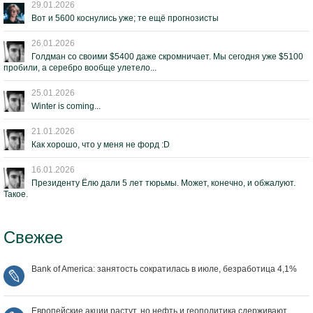
29.01.2026
Вот и 5600 коснулись уже; те ещё прогнозисты
26.01.2026
Голдман со своими $5400 даже скромничает. Мы сегодня уже $5100
пробили, а серебро вообще улетело...
25.01.2026
Winter is coming...
21.01.2026
Как хорошо, что у меня не форд :D
16.01.2026
Президенту Ёлю дали 5 лет тюрьмы. Может, конечно, и обжалуют.
Такое.
Свежее
Bank of America: занятость сократилась в июле, безработица 4,1%
Европейские акции растут, но нефть и геополитика сдерживают