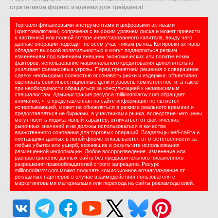
стратегиями форекс и идеями для трейдинга!
Торговля финансовыми инструментами и цифровыми активами
(криптовалютами) сопряжена с высоким уровнем риска и может привести
к частичной или полной потере инвестированного капитала, ввиду чего
данные операции подходят не всем участникам рынка. Котировки активов
обладают высокой волатильностью и могут подвергаться резким
изменениям под влиянием внешних экономических или политических
факторов; использование маржинального кредитования дополнительно
усиливает финансовые угрозы. Перед принятием решения о совершении
сделок необходимо полностью осознавать риски и издержки, объективно
оценивать свои инвестиционные цели и уровень компетентности, а также
при необходимости обращаться за консультацией к независимым
специалистам. Администрация ресурса milliondollarov.com обращает
внимание, что представленная на сайте информация не является
исчерпывающей, может не обновляться в режиме реального времени и
предоставляться не биржами, а участниками рынка, вследствие чего цены
могут носить индикативный характер, отличаться от фактических
рыночных значений и не должны использоваться в качестве
единственного основания для торговых операций. Владельцы веб-сайта и
поставщики данных в явной форме отказываются от ответственности за
любые убытки или ущерб, возникшие в результате использования
размещенной информации. Любое воспроизведение, изменение или
распространение данных сайта без предварительного письменного
разрешения правообладателей строго запрещено. Ресурс
milliondollarov.com может получать комиссионное вознаграждение от
рекламных партнеров в случае взаимодействия пользователя с
маркетинговыми материалами или перехода на сайты рекламодателей.