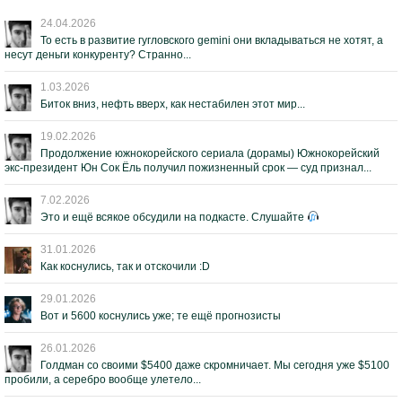
24.04.2026
То есть в развитие гугловского gemini они вкладываться не хотят, а
несут деньги конкуренту? Странно...
1.03.2026
Биток вниз, нефть вверх, как нестабилен этот мир...
19.02.2026
Продолжение южнокорейского сериала (дорамы) Южнокорейский
экс-президент Юн Сок Ёль получил пожизненный срок — суд признал...
7.02.2026
Это и ещё всякое обсудили на подкасте. Слушайте
31.01.2026
Как коснулись, так и отскочили :D
29.01.2026
Вот и 5600 коснулись уже; те ещё прогнозисты
26.01.2026
Голдман со своими $5400 даже скромничает. Мы сегодня уже $5100
пробили, а серебро вообще улетело...