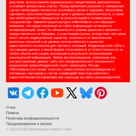
факторов; использование маржинального кредитования дополнительно
усиливает финансовые угрозы. Перед принятием решения о совершении
сделок необходимо полностью осознавать риски и издержки, объективно
оценивать свои инвестиционные цели и уровень компетентности, а также
при необходимости обращаться за консультацией к независимым
специалистам. Администрация ресурса milliondollarov.com обращает
внимание, что представленная на сайте информация не является
исчерпывающей, может не обновляться в режиме реального времени и
предоставляться не биржами, а участниками рынка, вследствие чего цены
могут носить индикативный характер, отличаться от фактических
рыночных значений и не должны использоваться в качестве
единственного основания для торговых операций. Владельцы веб-сайта и
поставщики данных в явной форме отказываются от ответственности за
любые убытки или ущерб, возникшие в результате использования
размещенной информации. Любое воспроизведение, изменение или
распространение данных сайта без предварительного письменного
разрешения правообладателей строго запрещено. Ресурс
milliondollarov.com может получать комиссионное вознаграждение от
рекламных партнеров в случае взаимодействия пользователя с
маркетинговыми материалами или перехода на сайты рекламодателей.
О нас
Помочь
Политика конфидениальности
Предупреждение о рисках
© 2014-2026 Миллионер Инвест Клуб