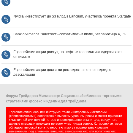
Nvidia инвестирует до $3 млрд в Lancium, участника проекта Stargate
Bank of America: занятость сократилась в июле, безработица 4,1%
Европейские акции растут, но нефть и геополитика сдерживают
оптимизм
Европейские акции достигли рекордов на волне надежд о
деэскалации
Форум Трейдеров Миллионер: Социальный обменник торговыми
стратегиями форекс и идеями для трейдинга!
Торговля финансовыми инструментами и цифровыми активами
(криптовалютами) сопряжена с высоким уровнем риска и может привести
к частичной или полной потере инвестированного капитала, ввиду чего
данные операции подходят не всем участникам рынка. Котировки активов
обладают высокой волатильностью и могут подвергаться резким
изменениям под влиянием внешних экономических или политических