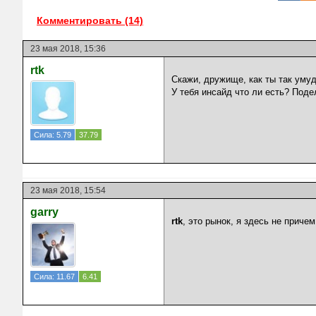
Комментировать (14)
23 мая 2018, 15:36
rtk
Скажи, дружище, как ты так умуд
У тебя инсайд что ли есть? Поде
Сила: 5.79
37.79
23 мая 2018, 15:54
garry
rtk
, это рынок, я здесь не причем
Сила: 11.67
6.41