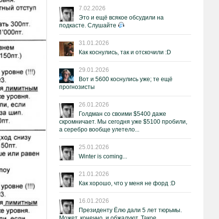
7.02.2026
Это и ещё всякое обсудили на
подкасте. Слушайте
31.01.2026
Как коснулись, так и отскочили :D
29.01.2026
Вот и 5600 коснулись уже; те ещё
прогнозисты
26.01.2026
Голдман со своими $5400 даже
скромничает. Мы сегодня уже $5100 пробили,
а серебро вообще улетело...
25.01.2026
Winter is coming...
21.01.2026
Как хорошо, что у меня не форд :D
16.01.2026
Президенту Ёлю дали 5 лет тюрьмы.
Может, конечно, и обжалуют. Такое.