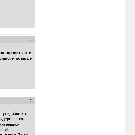
#
д влетает как с
олько. и повыше
#
 трейдеров кто
ейдера в свое
рживаешься
). И как