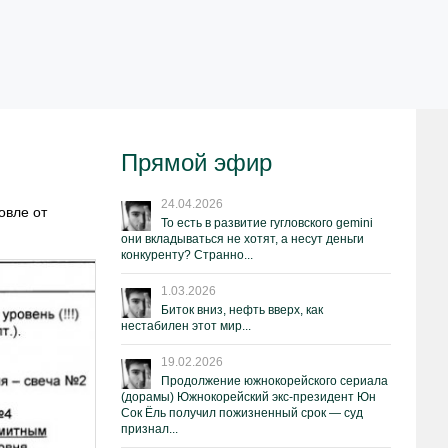
Прямой эфир
24.04.2026
овле от
То есть в развитие гугловского gemini
они вкладываться не хотят, а несут деньги
конкуренту? Странно...
1.03.2026
Биток вниз, нефть вверх, как
нестабилен этот мир...
19.02.2026
Продолжение южнокорейского сериала
(дорамы) Южнокорейский экс-президент Юн
Сок Ёль получил пожизненный срок — суд
признал...