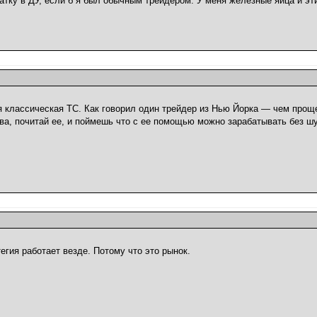
ку в ДУ, если б я был обычным трейдером. У меня железные яйца и эти
 классическая ТС. Как говорил один трейдер из Нью Йорка — чем проще
ва, почитай ее, и поймешь что с ее помощью можно зарабатывать без ш
егия работает везде. Потому что это рынок.