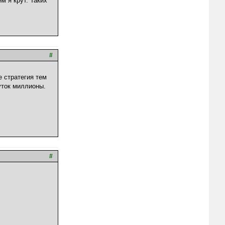
м я крут. Таких
#
 стратегия тем
уток миллионы.
#