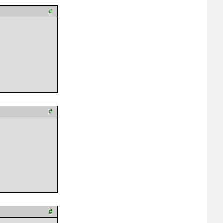
#
#
#