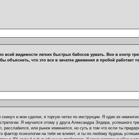
о всей видимости легких быстрых бабосов урвать. Вон в контр трен
бы объяснить, что это все в зачатке движения в пробой работает т
 скинул и мои сделки, я торгую четко по инструкции. Я один из немногих
стратегии. Я научился этому у друга Александра Элдера, успешного тр
л, расслабился, или рынок изменился, но суть в том что если ты приде
то фактор психологии на тебя не влияет, и ты по любому будешь успешен