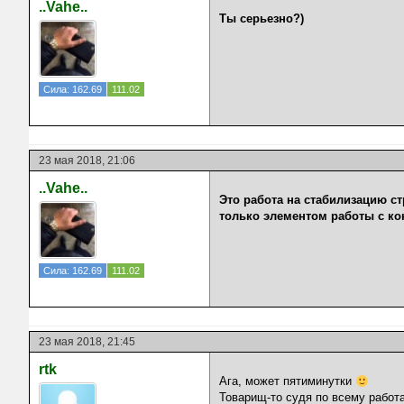
..Vahe..
Ты серьезно?)
Сила: 162.69
111.02
23 мая 2018, 21:06
..Vahe..
Это работа на стабилизацию ст
только элементом работы с ко
Сила: 162.69
111.02
23 мая 2018, 21:45
rtk
Ага, может пятиминутки
Товарищ-то судя по всему работа