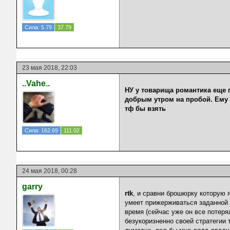
Сила: 5.79
37.79
23 мая 2018, 22:03
..Vahe..
НУ у товарища романтика еще п
добрым утром на пробой. Ему 
тф бы взять
Сила: 162.69
111.02
24 мая 2018, 00:28
garry
rtk
, и сравни брошюрку которую я
умеет прижерживаться заданной 
время (сейчас уже он все потеря
безукоризненно своей стратегии 