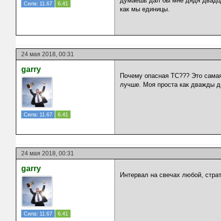
думаешь дал бы мне дядя двадцат
Сила: 11.67
6.41
как мы единицы.
24 мая 2018, 00:31
garry
Почему опасная ТС??? Это самая
лучше. Моя проста как дважды д
Сила: 11.67
6.41
24 мая 2018, 00:31
garry
Интервал на свечах любой, страт
Сила: 11.67
6.41