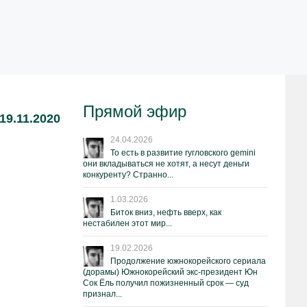
Прямой эфир
19.11.2020
24.04.2026
То есть в развитие гугловского gemini
они вкладываться не хотят, а несут деньги
конкуренту? Странно...
1.03.2026
Биток вниз, нефть вверх, как
нестабилен этот мир...
19.02.2026
Продолжение южнокорейского сериала
(дорамы) Южнокорейский экс-президент Юн
Сок Ёль получил пожизненный срок — суд
признал...