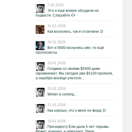
7.02.2026
Это и ещё всякое обсудили на
подкасте. Слушайте
31.01.2026
Как коснулись, так и отскочили :D
29.01.2026
Вот и 5600 коснулись уже; те ещё
прогнозисты
26.01.2026
Голдман со своими $5400 даже
скромничает. Мы сегодня уже $5100 пробили,
а серебро вообще улетело...
25.01.2026
Winter is coming...
21.01.2026
Как хорошо, что у меня не форд :D
16.01.2026
Президенту Ёлю дали 5 лет тюрьмы.
Может, конечно, и обжалуют. Такое.