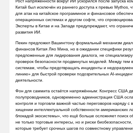
Рост напряжённости вокруг ИИ ускорился после запуска ко
Китай был исключён из раннего доступа к превью Mythos,
для атак на китайское программное и финансовое обеспече
операционных системах и другом софте, что спровоцирова
Эксперты в Китае и на Западе предупреждают, что огранич
развития ИИ.
Пекин предложил Вашингтону формальный механизм диалог
финансов Китая Ляо Мина, но в ожидании специфики резул
предложенные для лидирования диалога, не специализиру
проверок безопасности продвинутых моделей. Между тем 
системам, чтобы предотвращать инциденты и недоразумени
линию» для быстрой проверки подозрительных AI-инциден
деятельности.
Фон для саммита остаётся напряжённым: Конгресс США дви
полупроводников, одновременно администрация США ослабл
контроля и торговли важной частью переговоров наряду 
хищении интеллектуальной собственности американских 
блокадой экосистемы», что ещё больше осложняет поиск об
не только торговые интересы, но и риски биобезопасност
которые требует срочных шагов по совместному управлени