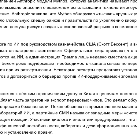
мпанией Anthropic модели Mythos, которую аналитики называют пр
 что вызвало опасения о возможном использовании технологии зл
ние. Anthropic заявила, что Mythos обнаружил «тысячи» крупных у
ло глобальную спешку банков и правительств по укреплению кибе
ение доступа рискует создать «поколенческий разрыв» в возможно
а по ИИ под руководством казначейства США (Скотт Бессент) и в
ьтатов настроены скептически. Официальные лица признают, что в
ются на ИИ, а администрация Трампа лишь недавно сместила акце
в Белом доме подчёркивают необходимость «канала связи» по пе
я при их развертывании. Некоторые эксперты предлагают установ
тов и договориться о барьерах против ИИ‑поддерживаемой злона
жется к жёстким ограничениям доступа Китая к цепочкам поставо
яет часть запретов на экспорт передовых чипов. Это делает обс
с вопросами безопасности. Пекин обвиняют в промышленном масшт
лабораторий ИИ, а партийные СМИ называют западные меры «сист
щей позиции. Участники диалога и аналитики предупреждают, что 
и, финансовой нестабильности, кибератак и дезинформационных ка
ю и установлению правил.