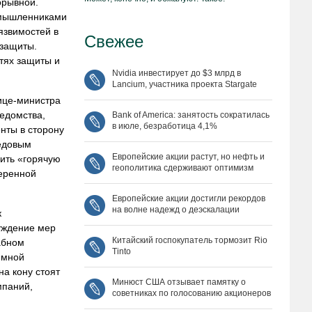
орывной.
оумышленниками
язвимостей в
Свежее
рзащиты.
стях защиты и
Nvidia инвестирует до $3 млрд в
Lancium, участника проекта Stargate
ице-министра
едомства,
Bank of America: занятость сократилась
в июле, безработица 4,1%
нты в сторону
редовым
Европейские акции растут, но нефть и
ить «горячую
геополитика сдерживают оптимизм
меренной
Европейские акции достигли рекордов
на волне надежд о деэскалации
к
уждение мер
Китайский госпокупатель тормозит Rio
абном
Tinto
емной
на кону стоят
Минюст США отзывает памятку о
мпаний,
советниках по голосованию акционеров