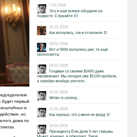
7.02.2026
Это и ещё всякое обсудили на
подкасте. Слушайте
31.01.2026
Как коснулись, так и отскочили :D
29.01.2026
Вот и 5600 коснулись уже; те ещё
прогнозисты
26.01.2026
Голдман со своими $5400 даже
скромничает. Мы сегодня уже $5100 пробили,
а серебро вообще улетело...
25.01.2026
председателем
Winter is coming...
о будет первый
 масштабных и
21.01.2026
действия, но
Как хорошо, что у меня не форд :D
Белого дома по
16.01.2026
пектах.
Президенту Ёлю дали 5 лет тюрьмы.
Может, конечно, и обжалуют. Такое.