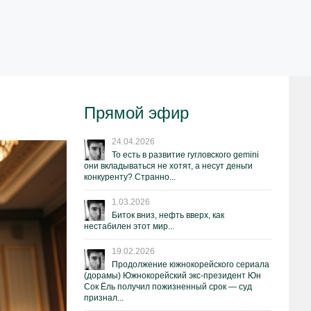
Прямой эфир
24.04.2026
То есть в развитие гугловского gemini
они вкладываться не хотят, а несут деньги
конкуренту? Странно...
1.03.2026
Биток вниз, нефть вверх, как
нестабилен этот мир...
19.02.2026
Продолжение южнокорейского сериала
(дорамы) Южнокорейский экс-президент Юн
Сок Ёль получил пожизненный срок — суд
признал...