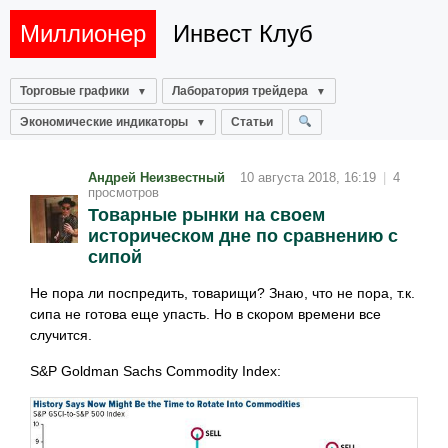
Миллионер
Инвест Клуб
Торговые графики
Лаборатория трейдера
Экономические индикаторы
Статьи
Андрей Неизвестный
10 августа 2018, 16:19
|
4
просмотров
Товарные рынки на своем
историческом дне по сравнению с
сипой
Не пора ли поспредить, товарищи? Знаю, что не пора, т.к.
сипа не готова еще упасть. Но в скором времени все
случится.
S&P Goldman Sachs Commodity Index: