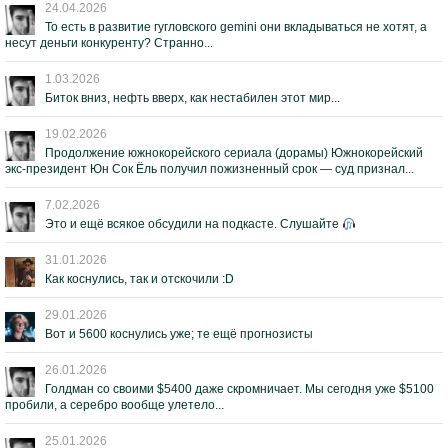
24.04.2026
То есть в развитие гугловского gemini они вкладываться не хотят, а
несут деньги конкуренту? Странно...
1.03.2026
Биток вниз, нефть вверх, как нестабилен этот мир...
19.02.2026
Продолжение южнокорейского сериала (дорамы) Южнокорейский
экс-президент Юн Сок Ёль получил пожизненный срок — суд признал...
7.02.2026
Это и ещё всякое обсудили на подкасте. Слушайте
31.01.2026
Как коснулись, так и отскочили :D
29.01.2026
Вот и 5600 коснулись уже; те ещё прогнозисты
26.01.2026
Голдман со своими $5400 даже скромничает. Мы сегодня уже $5100
пробили, а серебро вообще улетело...
25.01.2026