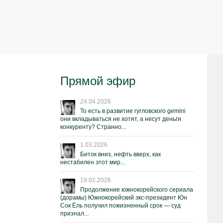
Прямой эфир
24.04.2026
То есть в развитие гугловского gemini
они вкладываться не хотят, а несут деньги
конкуренту? Странно...
1.03.2026
Биток вниз, нефть вверх, как
нестабилен этот мир...
19.02.2026
Продолжение южнокорейского сериала
(дорамы) Южнокорейский экс-президент Юн
Сок Ёль получил пожизненный срок — суд
признал...