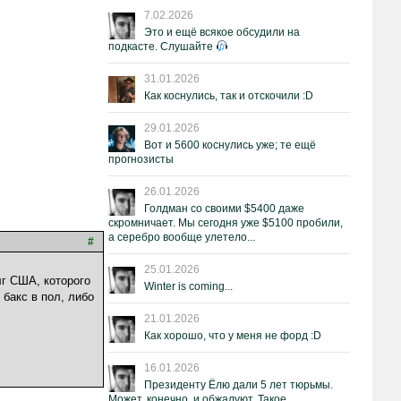
7.02.2026
Это и ещё всякое обсудили на
подкасте. Слушайте
31.01.2026
Как коснулись, так и отскочили :D
29.01.2026
Вот и 5600 коснулись уже; те ещё
прогнозисты
26.01.2026
Голдман со своими $5400 даже
скромничает. Мы сегодня уже $5100 пробили,
а серебро вообще улетело...
#
25.01.2026
лг США, которого
Winter is coming...
 бакс в пол, либо
21.01.2026
Как хорошо, что у меня не форд :D
16.01.2026
Президенту Ёлю дали 5 лет тюрьмы.
Может, конечно, и обжалуют. Такое.