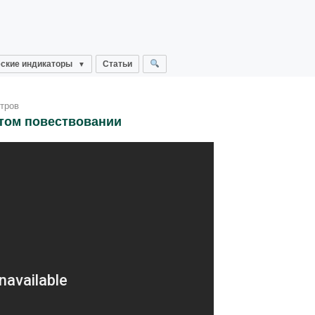
ские индикаторы
Статьи
тров
том повествовании