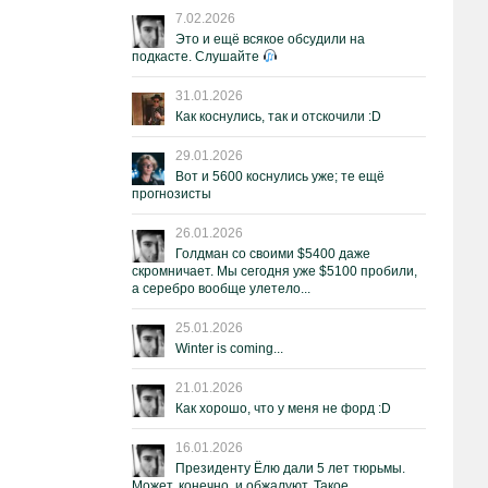
7.02.2026
Это и ещё всякое обсудили на
подкасте. Слушайте
31.01.2026
Как коснулись, так и отскочили :D
29.01.2026
Вот и 5600 коснулись уже; те ещё
прогнозисты
26.01.2026
Голдман со своими $5400 даже
скромничает. Мы сегодня уже $5100 пробили,
а серебро вообще улетело...
25.01.2026
Winter is coming...
21.01.2026
Как хорошо, что у меня не форд :D
16.01.2026
Президенту Ёлю дали 5 лет тюрьмы.
Может, конечно, и обжалуют. Такое.