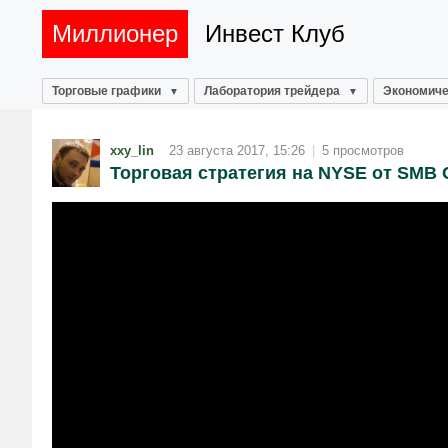
Миллионер
Инвест Клуб
Торговые графики
Лаборатория трейдера
Экономиче
xxy_lin
23 августа 2017, 15:26
|
5 просмотров
Торговая стратегия на NYSE от SMB C