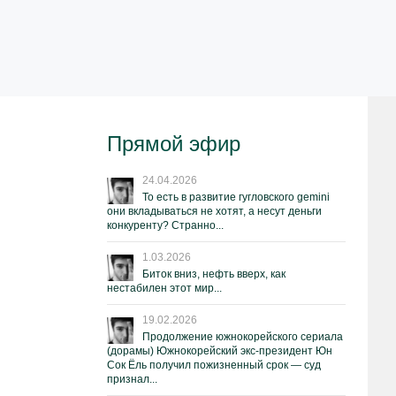
Прямой эфир
24.04.2026
То есть в развитие гугловского gemini
они вкладываться не хотят, а несут деньги
конкуренту? Странно...
1.03.2026
Биток вниз, нефть вверх, как
нестабилен этот мир...
19.02.2026
Продолжение южнокорейского сериала
(дорамы) Южнокорейский экс-президент Юн
Сок Ёль получил пожизненный срок — суд
признал...