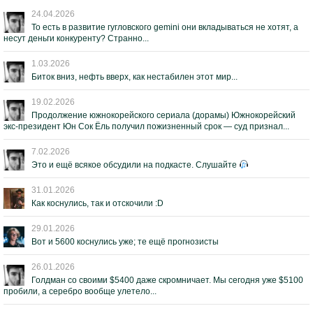
24.04.2026
То есть в развитие гугловского gemini они вкладываться не хотят, а
несут деньги конкуренту? Странно...
1.03.2026
Биток вниз, нефть вверх, как нестабилен этот мир...
19.02.2026
Продолжение южнокорейского сериала (дорамы) Южнокорейский
экс-президент Юн Сок Ёль получил пожизненный срок — суд признал...
7.02.2026
Это и ещё всякое обсудили на подкасте. Слушайте
31.01.2026
Как коснулись, так и отскочили :D
29.01.2026
Вот и 5600 коснулись уже; те ещё прогнозисты
26.01.2026
Голдман со своими $5400 даже скромничает. Мы сегодня уже $5100
пробили, а серебро вообще улетело...