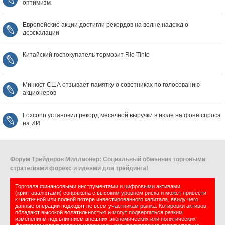
оптимизм
Европейские акции достигли рекордов на волне надежд о
деэскалации
Китайский госпокупатель тормозит Rio Tinto
Минюст США отзывает памятку о советниках по голосованию
акционеров
Foxconn установил рекорд месячной выручки в июле на фоне спроса
на ИИ
Форум Трейдеров Миллионер: Социальный обменник торговыми
стратегиями форекс и идеями для трейдинга!
Торговля финансовыми инструментами и цифровыми активами
(криптовалютами) сопряжена с высоким уровнем риска и может привести
к частичной или полной потере инвестированного капитала, ввиду чего
данные операции подходят не всем участникам рынка. Котировки активов
обладают высокой волатильностью и могут подвергаться резким
изменениям под влиянием внешних экономических или политических