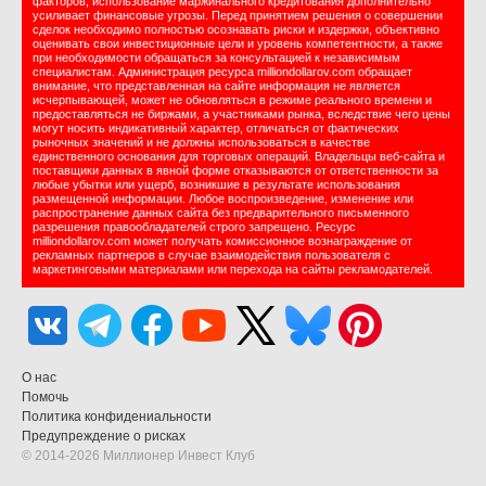
факторов; использование маржинального кредитования дополнительно
усиливает финансовые угрозы. Перед принятием решения о совершении
сделок необходимо полностью осознавать риски и издержки, объективно
оценивать свои инвестиционные цели и уровень компетентности, а также
при необходимости обращаться за консультацией к независимым
специалистам. Администрация ресурса milliondollarov.com обращает
внимание, что представленная на сайте информация не является
исчерпывающей, может не обновляться в режиме реального времени и
предоставляться не биржами, а участниками рынка, вследствие чего цены
могут носить индикативный характер, отличаться от фактических
рыночных значений и не должны использоваться в качестве
единственного основания для торговых операций. Владельцы веб-сайта и
поставщики данных в явной форме отказываются от ответственности за
любые убытки или ущерб, возникшие в результате использования
размещенной информации. Любое воспроизведение, изменение или
распространение данных сайта без предварительного письменного
разрешения правообладателей строго запрещено. Ресурс
milliondollarov.com может получать комиссионное вознаграждение от
рекламных партнеров в случае взаимодействия пользователя с
маркетинговыми материалами или перехода на сайты рекламодателей.
О нас
Помочь
Политика конфидениальности
Предупреждение о рисках
© 2014-2026 Миллионер Инвест Клуб