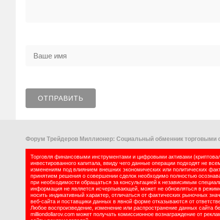
Форум Трейдеров Миллионер: Социальный обменник торговыми с
Торговля финансовыми инструментами и цифровыми активами (криптовалю
инвестированного капитала, ввиду чего данные операции подходят не все
изменениям под влиянием внешних экономических или политических факт
принятием решения о совершении сделок необходимо полностью осознават
при необходимости обращаться за консультацией к независимым специалис
информация не является исчерпывающей, может не обновляться в режиме 
носить индикативный характер, отличаться от фактических рыночных зна
веб-сайта и поставщики данных в явной форме отказываются от ответств
Любое воспроизведение, изменение или распространение данных сайта б
milliondollarov.com может получать комиссионное вознаграждение от рек