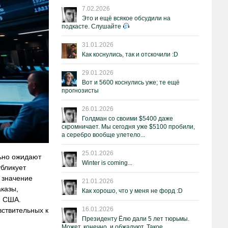
7.02.2026
Это и ещё всякое обсудили на
подкасте. Слушайте
31.01.2026
Как коснулись, так и отскочили :D
29.01.2026
Вот и 5600 коснулись уже; те ещё
прогнозисты
26.01.2026
Голдман со своими $5400 даже
скромничает. Мы сегодня уже $5100 пробили,
а серебро вообще улетело...
25.01.2026
льно ожидают
Winter is coming...
убликует
е значение
21.01.2026
аказы,
Как хорошо, что у меня не форд :D
и США.
16.01.2026
вствительных к
Президенту Ёлю дали 5 лет тюрьмы.
Может, конечно, и обжалуют. Такое.