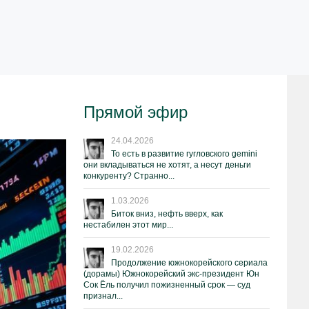
Прямой эфир
24.04.2026
То есть в развитие гугловского gemini
они вкладываться не хотят, а несут деньги
конкуренту? Странно...
1.03.2026
Биток вниз, нефть вверх, как
нестабилен этот мир...
19.02.2026
Продолжение южнокорейского сериала
(дорамы) Южнокорейский экс-президент Юн
Сок Ёль получил пожизненный срок — суд
признал...