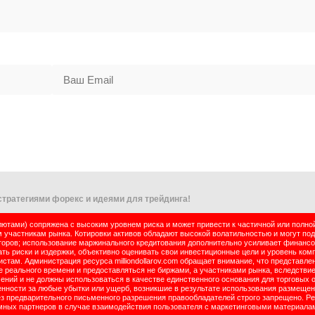
тратегиями форекс и идеями для трейдинга!
тами) сопряжена с высоким уровнем риска и может привести к частичной или полно
м участникам рынка. Котировки активов обладают высокой волатильностью и могут по
оров; использование маржинального кредитования дополнительно усиливает финансо
ь риски и издержки, объективно оценивать свои инвестиционные цели и уровень комп
там. Администрация ресурса milliondollarov.com обращает внимание, что представле
реального времени и предоставляться не биржами, а участниками рынка, вследствие
чений и не должны использоваться в качестве единственного основания для торговых 
енности за любые убытки или ущерб, возникшие в результате использования размеще
ез предварительного письменного разрешения правообладателей строго запрещено. Р
ламных партнеров в случае взаимодействия пользователя с маркетинговыми материала