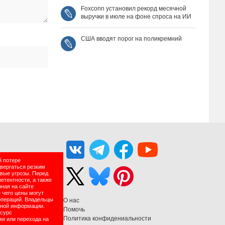
Foxconn установил рекорд месячной
выручки в июле на фоне спроса на ИИ
США вводят порог на поликремний
й потере
двергаться резким
вые угрозы. Перед
етентности, а также
нная на сайте
 чего цены могут
операций. Владельцы
О нас
нной информации.
Помочь
есурс
Политика конфидениальности
ми или перехода на