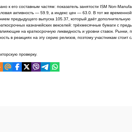
но к его составным частям: показатель занятости ISM Non‑Manufac
ловая активность — 59.9, а индекс цен — 63.0. В тот же временно
ением предыдущего выпуска 105.37, который даёт дополнительную 
краткосрочных казначейских векселей: трёхмесячные бумаги с пре
влияющие на краткосрочную ликвидность и уровни ставок. Рынки, 
сть в реакциях на эту серию релизов, поэтому участникам стоит с
кторскую проверку.