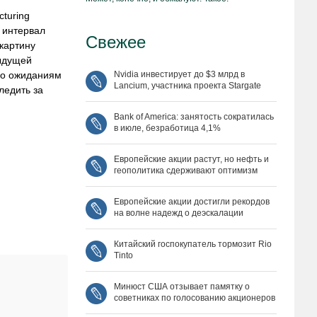
turing
й интервал
Свежее
картину
дыдущей
по ожиданиям
Nvidia инвестирует до $3 млрд в
Lancium, участника проекта Stargate
ледить за
Bank of America: занятость сократилась
в июле, безработица 4,1%
Европейские акции растут, но нефть и
геополитика сдерживают оптимизм
Европейские акции достигли рекордов
на волне надежд о деэскалации
Китайский госпокупатель тормозит Rio
Tinto
Минюст США отзывает памятку о
советниках по голосованию акционеров