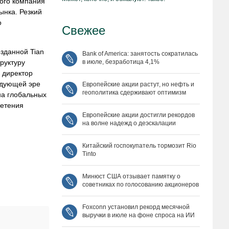
рого компания
ынка. Резкий
о
Свежее
зданной Tian
Bank of America: занятость сократилась
руктуру
в июле, безработица 4,1%
 директор
ледующей эре
Европейские акции растут, но нефть и
геополитика сдерживают оптимизм
на глобальных
ретения
Европейские акции достигли рекордов
на волне надежд о деэскалации
Китайский госпокупатель тормозит Rio
Tinto
Минюст США отзывает памятку о
советниках по голосованию акционеров
Foxconn установил рекорд месячной
выручки в июле на фоне спроса на ИИ