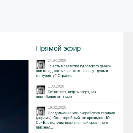
Прямой эфир
24.04.2026
То есть в развитие гугловского gemini
они вкладываться не хотят, а несут деньги
конкуренту? Странно...
1.03.2026
Биток вниз, нефть вверх, как
нестабилен этот мир...
19.02.2026
Продолжение южнокорейского сериала
(дорамы) Южнокорейский экс-президент Юн
Сок Ёль получил пожизненный срок — суд
признал...