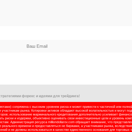
тратегиями форекс и идеями для трейдинга!
тами) сопряжена с высоким уровнем риска и может привести к частичной или полно
м участникам рынка. Котировки активов обладают высокой волатильностью и могут по
оров; использование маржинального кредитования дополнительно усиливает финансо
ь риски и издержки, объективно оценивать свои инвестиционные цели и уровень комп
там. Администрация ресурса milliondollarov.com обращает внимание, что представле
реального времени и предоставляться не биржами, а участниками рынка, вследствие
чений и не должны использоваться в качестве единственного основания для торговых 