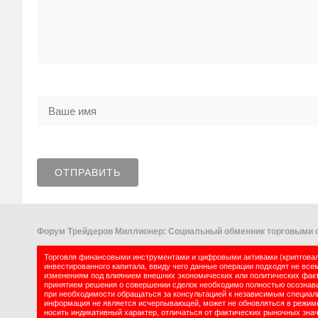
Форум Трейдеров Миллионер: Социальный обменник торговыми с
Торговля финансовыми инструментами и цифровыми активами (криптовалю
инвестированного капитала, ввиду чего данные операции подходят не все
изменениям под влиянием внешних экономических или политических факт
принятием решения о совершении сделок необходимо полностью осознават
при необходимости обращаться за консультацией к независимым специалис
информация не является исчерпывающей, может не обновляться в режиме 
носить индикативный характер, отличаться от фактических рыночных зна