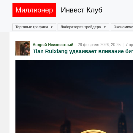
Миллионер
Инвест Клуб
Торговые графики
Лаборатория трейдера
Экономиче
Андрей Неизвестный
26 февраля 2026, 20:25
|
7 п
Tian Ruixiang удваивает вливание би