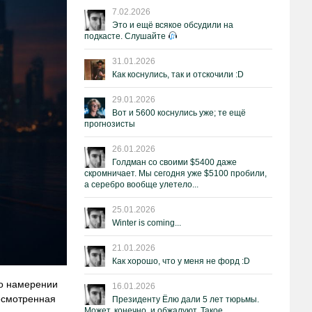
7.02.2026
Это и ещё всякое обсудили на
подкасте. Слушайте
31.01.2026
Как коснулись, так и отскочили :D
29.01.2026
Вот и 5600 коснулись уже; те ещё
прогнозисты
26.01.2026
Голдман со своими $5400 даже
скромничает. Мы сегодня уже $5100 пробили,
а серебро вообще улетело...
25.01.2026
Winter is coming...
21.01.2026
Как хорошо, что у меня не форд :D
 о намерении
16.01.2026
есмотренная
Президенту Ёлю дали 5 лет тюрьмы.
Может, конечно, и обжалуют. Такое.