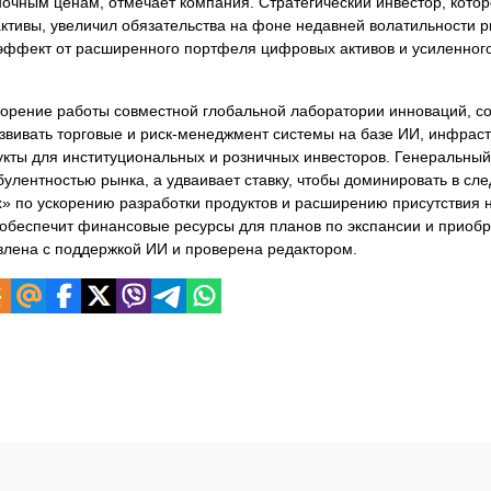
ночным ценам, отмечает компания. Стратегический инвестор, кото
ктивы, увеличил обязательства на фоне недавней волатильности р
эффект от расширенного портфеля цифровых активов и усиленног
орение работы совместной глобальной лаборатории инноваций, со
азвивать торговые и риск-менеджмент системы на базе ИИ, инфраст
дукты для институциональных и розничных инвесторов. Генеральный
булентностью рынка, а удваивает ставку, чтобы доминировать в с
» по ускорению разработки продуктов и расширению присутствия 
в обеспечит финансовые ресурсы для планов по экспансии и приоб
овлена с поддержкой ИИ и проверена редактором.