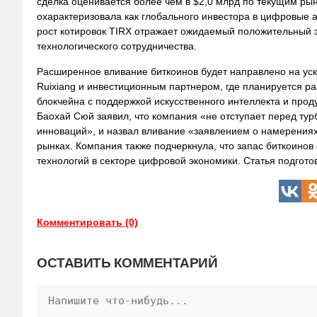
сделка оценивается более чем в $2,0 млрд по текущим ры
охарактеризовала как глобального инвестора в цифровые а
рост котировок TIRX отражает ожидаемый положительный 
технологического сотрудничества.
Расширенное вливание биткоинов будет направлено на уск
Ruixiang и инвестиционным партнером, где планируется р
блокчейна с поддержкой искусственного интеллекта и про
Баохай Сюй заявил, что компания «не отступает перед тур
инноваций», и назвал вливание «заявлением о намерениях
рынках. Компания также подчеркнула, что запас биткоино
технологий в секторе цифровой экономики. Статья подгот
Комментировать (0)
ОСТАВИТЬ КОММЕНТАРИЙ